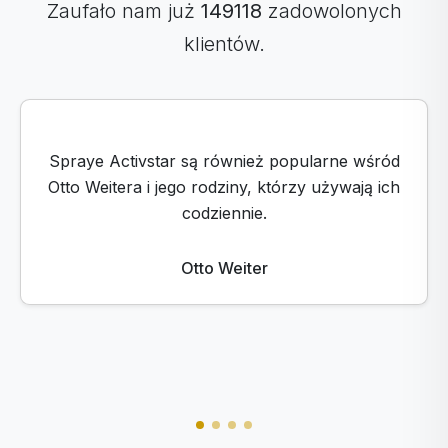
Zaufało nam już
149118
zadowolonych
klientów.
Witam wszystkich, nosiłem ortezę kolana
przez dziesięć lat po operacji, a przyjaciel
polecił mi spray Activcollagen i spray
Activbody i chodzę bez ortezy od czterech
miesięcy.
Robo