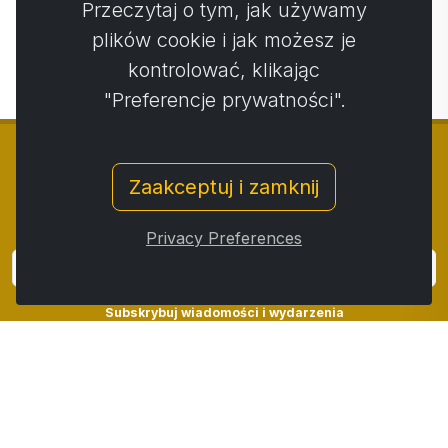
Przeczytaj o tym, jak używamy
51,14 €
2,17 €
48,59 € …
1,67 € …
plików cookie i jak możesz je
kontrolować, klikając
"Preferencje prywatności".
Zaakceptuj i zamknij
© Copyright 2014 - 2026
Activstar
Privacy Preferences
Zaloguj się
Subskrybuj wiadomości i wydarzenia
Kontakt
/
Zasady i warunki
/
Polityka prywatności
/
Procedura składania skarg
/
Protokół reklamacji
/
Odstąpienie od umowy
/
Cookies