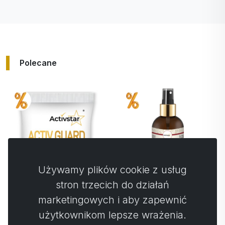
Polecane
+
100%
punktów
Używamy plików cookie z usług
stron trzecich do działań
marketingowych i aby zapewnić
Activ NO spray 150
Activ NO drink 1
użytkownikom lepsze wrażenia.
ml
saszetka