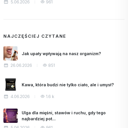
5.06.2026
961
NAJCZĘŚCIEJ CZYTANE
Jak upały wpływają na nasz organizm?
26.06.2026
851
Kawa, która budzi nie tylko ciało, ale i umysł?
4.06.2026
1.6 k
Ulga dla mięśni, stawów i ruchu, gdy tego
najbardziej pot...
5.06.2026
961