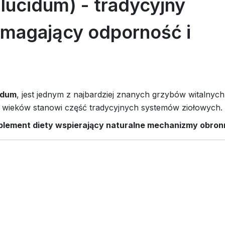
lucidum) - tradycyjny
omagający odporność i
idum
, jest jednym z najbardziej znanych grzybów witalnych 
 wieków stanowi część tradycyjnych systemów ziołowych.
plement diety wspierający naturalne mechanizmy obronn