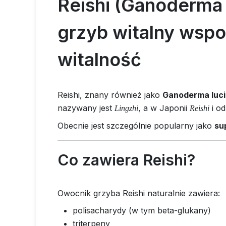
Reishi (Ganoderma 
grzyb witalny wsp
witalność
Reishi, znany również jako
Ganoderma luc
nazywany jest
, a w Japonii
i od
Lingzhi
Reishi
Obecnie jest szczególnie popularny jako
su
Co zawiera Reishi?
Owocnik grzyba Reishi naturalnie zawiera:
polisacharydy (w tym beta-glukany)
triterpeny