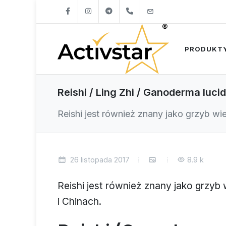
+421904262747
info@activstar.eu
PRODUKT
Reishi / Ling Zhi / Ganoderma luc
Reishi jest również znany jako grzyb wie
26 listopada 2017
8.9 k
Reishi jest również znany jako grzyb 
i Chinach.