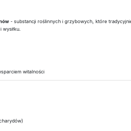
enów
- substancji roślinnych i grzybowych, które tradycyjni
i wysiłku.
sparciem witalności
acharydów)