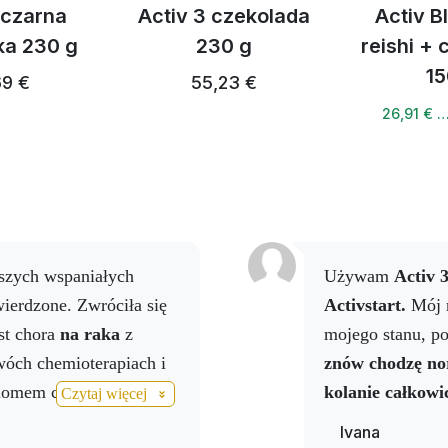
 czarna
Activ 3 czekolada
Activ B
ka 230 g
230 g
reishi +
15
69 €
55,23 €
26,91 € 
Używam
Activ 
ierdzone. Zwróciła się
Activstart.
Mój r
st chora
na raka
z
mojego stanu, p
óch chemioterapiach i
znów chodzę no
iomem cukru i złymi
kolanie całkowic
Czytaj więcej
psułki
Activ Reishi
od
wykonać o wiele 
Ivana