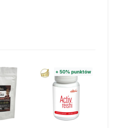
+
50%
punktów