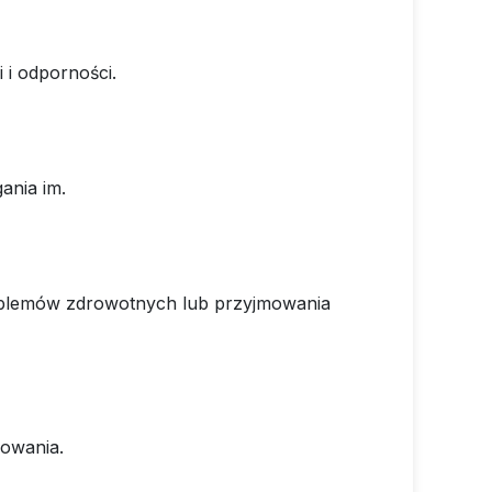
 i odporności.
ania im.
roblemów zdrowotnych lub przyjmowania
sowania.