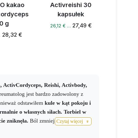
IO kakao
Activreishi 30
Kawa Ac
 cordyceps
kapsułek
Cor
0 g
27,49 €
50
26,12 € …
28,32 €
…
3, ActivCordyceps, Reishi, Activbody,
eumatolog jest bardzo zadowolony z
onieważ odstawiłem
kule w kąt pokoju i
rmalnie o własnych siłach.
Torbiel w
ie zniknęła.
Ból zmniejszył się i mogę
Czytaj więcej
więcej pracy w ciągu dnia niż w ciągu