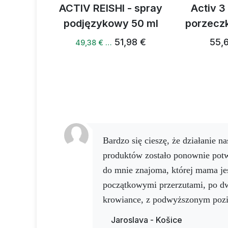
ity spray
ACTIV REISHI - spray
Activ 3
ml
podjęzykowy 50 ml
porzecz
53,81 €
51,98 €
55,
49,38 € …
Bardzo się cieszę, że działanie naszych wspaniałych
produktów zostało ponownie potw
do mnie znajoma, której mama je
początkowymi przerzutami, po dw
krowiance, z podwyższonym poz
wynikami krwi. Poleciłem jej ka
Jaroslava - Košice