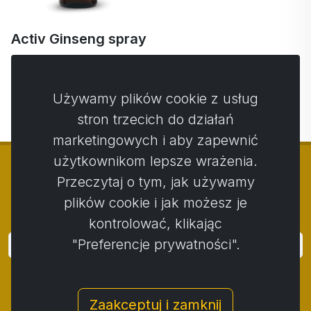
Activ Ginseng spray
50 ml
49,28 €
46,81 € …
Używamy plików cookie z usług
stron trzecich do działań
marketingowych i aby zapewnić
użytkownikom lepsze wrażenia.
Przeczytaj o tym, jak używamy
plików cookie i jak możesz je
© Copyright 2014 - 2026
Activstar
kontrolować, klikając
"Preferencje prywatności".
Zaloguj się
Subskrybuj wiadomości i wydarzenia
Zaakceptuj i zamknij
Kontakt
/
Zasady i warunki
/
Polityka prywatności
/