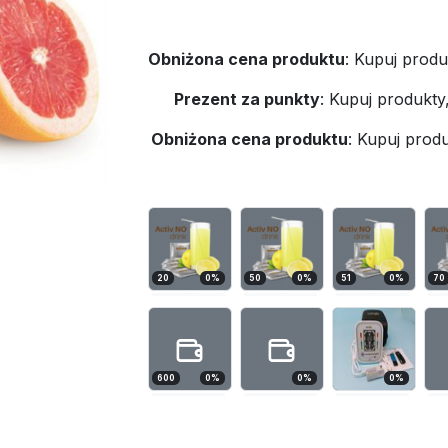
Obniżona cena produktu
:
Kupuj produ
Prezent za punkty
:
Kupuj produkty
Obniżona cena produktu
:
Kupuj produ
20
0
%
50
0
%
51
0
%
70
600
0
%
0
%
0
%