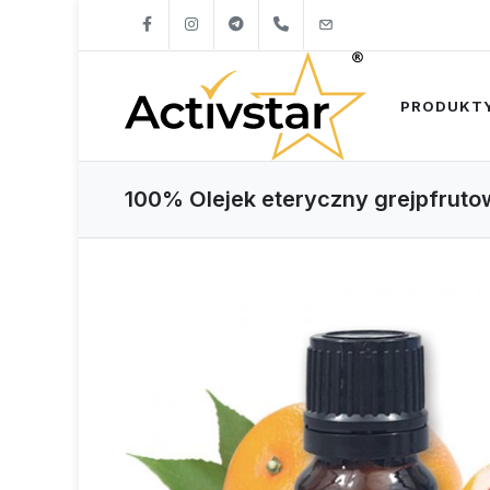
+421904262747
info@activstar.eu
PRODUKT
100% Olejek eteryczny grejpfruto