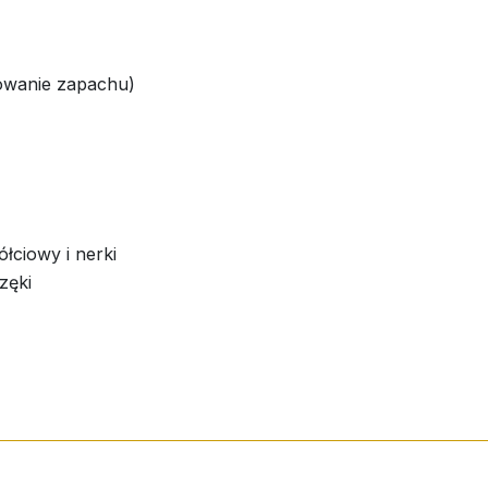
owanie zapachu)
łciowy i nerki
zęki