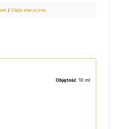
biet
/
Olejki eteryczne
Objętość
10 ml