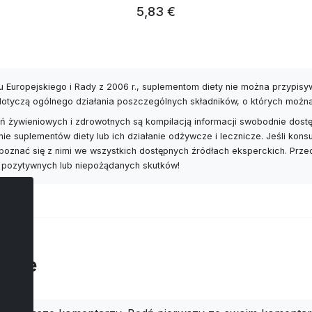
 do 1%
5,83 €
natury. Są idealnym pomocnikiem w domu, w podróży - po 
erycznych. Ze względu na swoją moc, są one przeznaczone d
 Europejskiego i Rady z 2006 r., suplementom diety nie można przypis
ziałają głównie profilaktycznie, nie zastępują żadnych lek
 dotyczą ogólnego działania poszczególnych składników, o których możn
zed użyciem olejku eterycznego dokonał własnej oceny lub
 żywieniowych i zdrowotnych są kompilacją informacji swobodnie dostę
opinie i szkoły w aromaterapii są różne. Olejki eteryczne
nie suplementów diety lub ich działanie odżywcze i lecznicze. Jeśli ko
poznać się z nimi we wszystkich dostępnych źródłach eksperckich. Prz
 pozytywnych lub niepożądanych skutków!
arze