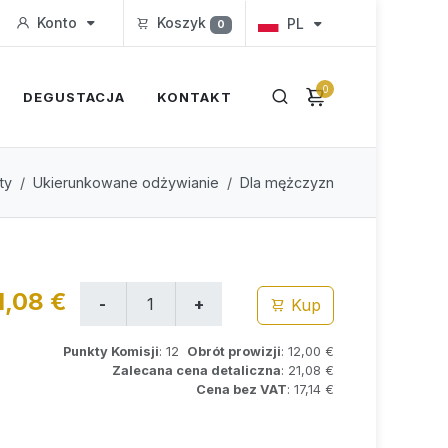
Konto
Koszyk
PL
0
0
DEGUSTACJA
KONTAKT
ty
Ukierunkowane odżywianie
Dla mężczyzn
1,08 €
Kup
Punkty Komisji
: 12
Obrót prowizji
: 12,00 €
Zalecana cena detaliczna
: 21,08 €
Cena bez VAT
: 17,14 €