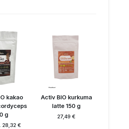
IO kakao
Activ BIO kurkuma
Activ 3
 cordyceps
latte 150 g
prz
0 g
grzybow
27,49 €
28,32 €
…
28,24 €