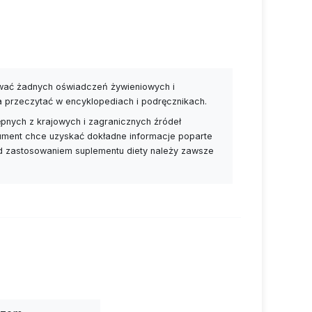
prostu wszędzie tam, gdzie doceniasz
o dyfuzji, inhalacji oraz, w odpowiednim
ywać żadnych oświadczeń żywieniowych i
ów. Powyższe informacje są nasze i
a przeczytać w encyklopediach i podręcznikach.
 skonsultował się z profesjonalnym
pnych z krajowych i zagranicznych źródeł
 należy przechowywać z dala od dzieci.
nsument chce uzyskać dokładne informacje poparte
ed zastosowaniem suplementu diety należy zawsze