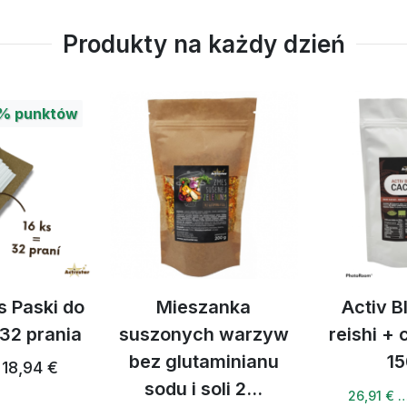
Produkty na każdy dzień
żony
%
punktów
zora
 I ODPOWIEDNIE KOMBINACJE:
ozmaryn, lawenda, olejki korzenne
yczny) - z cyprysem, pomarańczą i goździkami
s Paski do
Mieszanka
Activ B
z cytryną i paczulą
 32 prania
suszonych warzyw
reishi +
bez glutaminianu
15
18,94 €
sodu i soli 2...
26,91 € 