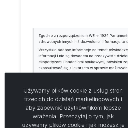
CITRAL, NERAL, GERANIAL, LINALOOL˟
alergeny˟
100% olejków eterycznych to cenny dar 
przyjemny zapach i działanie olejków et
Zgodnie z rozporządzeniem WE nr 1924 Parlamentu
rozcieńczeniu, do stosowania na skórę. D
zdrowotnych innych niż dozwolone. Informacje te
udostępnione, dlatego zalecamy, abyś pr
Wszystkie podane informacje na temat oświadczeń
aromaterapeutą, któremu ufasz, ponieważ 
informacji i nie są dowodem na rzeczywiste działa
ekspertyzami i badaniami naukowymi, powinien za
Opakowanie
: ciemne szkło z zakrętką
skonsultować się z lekarzem w sprawie możliwych
Używamy plików cookie z usług stron
trzecich do działań marketingowych i
aby zapewnić użytkownikom lepsze
Koment
0
wrażenia. Przeczytaj o tym, jak
używamy plików cookie i jak możesz je