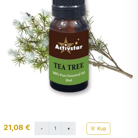
21,08 €
Kup