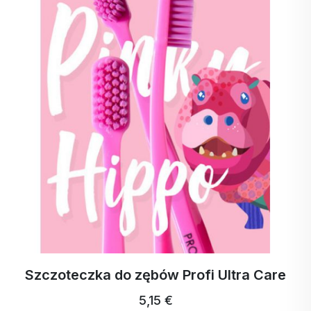
pewność siebie, odporność i pewność siebie
podnosi na duchu
usuwa negatywny bagaż energetyczny, przerywa
negatywne więzi, aby można było nawiązać nowe,
zdrowe połączenia
WSKAZÓWKI DOTYCZĄCE STOSOWANIA I
ODPOWIEDNIE KOMBINACJE:
Płukanie gardła (ZAWSZE!!!) - gardło, afty, halitoza
Wdychanie - 1 litr wrzącej wody + 10 litrów EO +
mięta, tymianek/rozmaryn
Szczoteczka do zębów Profi Ultra Care
Mięśnie - 10-15 kropli EO najlepiej w kąpieli
5,15 €