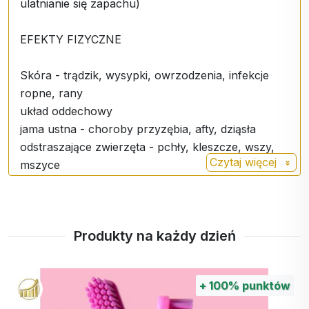
ulatnianie się zapachu)
EFEKTY FIZYCZNE
Skóra - trądzik, wysypki, owrzodzenia, infekcje
ropne, rany
układ oddechowy
jama ustna - choroby przyzębia, afty, dziąsła
odstraszające zwierzęta - pchły, kleszcze, wszy,
Czytaj więcej
mszyce
brodawki, ospa wietrzna
mięśnie i stawy
alergie sezonowe
Produkty na każdy dzień
kosmetyki - szampony, pasty do zębów,
dezodoranty
domowe uniwersalne środki czyszczące
+
100%
punktów
EFEKTY PSYCHOLOGICZNE