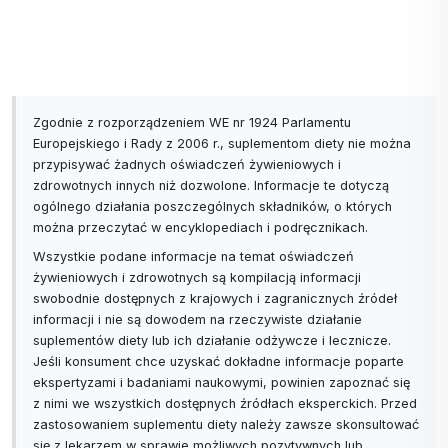
Alergie - + majeranek
Trądzik - przy robieniu domowych kosmetyków
min. 5% stężenie (inaczej nie ma takiego efektu)
Zgodnie z rozporządzeniem WE nr 1924 Parlamentu
Europejskiego i Rady z 2006 r., suplementom diety nie można
Cynamon, szałwia, goździk, geranium, lawenda,
przypisywać żadnych oświadczeń żywieniowych i
cytryna, mirra, drzewo różane
zdrowotnych innych niż dozwolone. Informacje te dotyczą
ogólnego działania poszczególnych składników, o których
Główne składniki olejku eterycznego
:
można przeczytać w encyklopediach i podręcznikach.
TERPINEN-4-OL 30 - 48%
Wszystkie podane informacje na temat oświadczeń
ALFA + BETA - TERPINEN 20 - 30%
żywieniowych i zdrowotnych są kompilacją informacji
swobodnie dostępnych z krajowych i zagranicznych źródeł
1.8 CINEOL do 4%
informacji i nie są dowodem na rzeczywiste działanie
LIMONENE˟ do 4%
suplementów diety lub ich działanie odżywcze i lecznicze.
LINALOOL˟ mniej niż 1%
Jeśli konsument chce uzyskać dokładne informacje poparte
alergeny˟
ekspertyzami i badaniami naukowymi, powinien zapoznać się
z nimi we wszystkich dostępnych źródłach eksperckich. Przed
zastosowaniem suplementu diety należy zawsze skonsultować
Ważna uwaga
:
się z lekarzem w sprawie możliwych pozytywnych lub