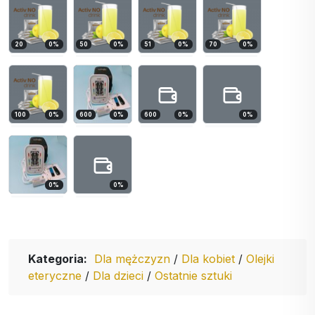
20
0
%
50
0
%
51
0
%
70
0
%
100
0
%
600
0
%
600
0
%
0
%
0
%
0
%
Kategoria:
Dla mężczyzn
/
Dla kobiet
/
Olejki
eteryczne
/
Dla dzieci
/
Ostatnie sztuki