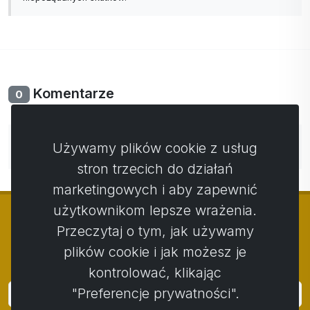
Komentarze
0
Nie ma jeszcze komentarzy. Bądź pierwszy ze swoim
Używamy plików cookie z usług
komentarzem.
stron trzecich do działań
marketingowych i aby zapewnić
użytkownikom lepsze wrażenia.
Przeczytaj o tym, jak używamy
plików cookie i jak możesz je
© Copyright 2014 - 2026
Activstar
kontrolować, klikając
"Preferencje prywatności".
Zaloguj się