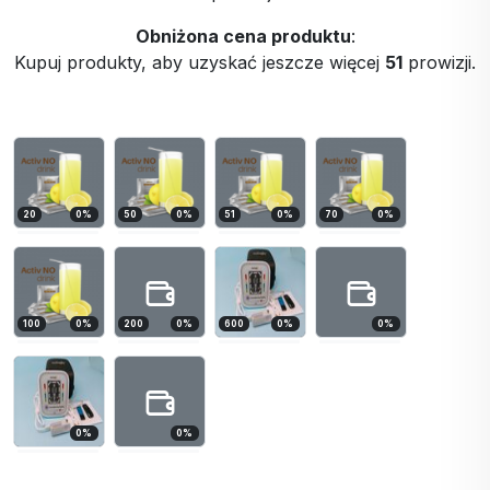
Obniżona cena produktu
:
Kupuj produkty, aby uzyskać jeszcze więcej
51
prowizji.
20
0
%
50
0
%
51
0
%
70
0
%
100
0
%
200
0
%
600
0
%
0
%
0
%
0
%