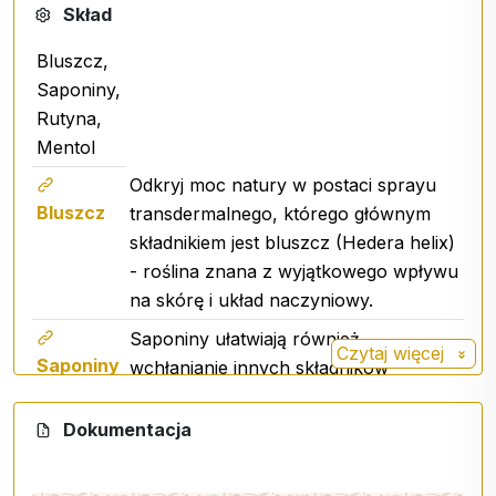
Skład
Bluszcz,
Saponiny,
Rutyna,
Mentol
Odkryj moc natury w postaci sprayu
Bluszcz
transdermalnego, którego głównym
składnikiem jest bluszcz (Hedera helix)
- roślina znana z wyjątkowego wpływu
na skórę i układ naczyniowy.
Saponiny ułatwiają również
Czytaj więcej
Saponiny
wchłanianie innych składników
aktywnych i pomagają organizmowi
efektywniej wykorzystywać energię z
Dokumentacja
komórek tłuszczowych. Rezultatem
jest gładsza skóra, lżejsze nogi i