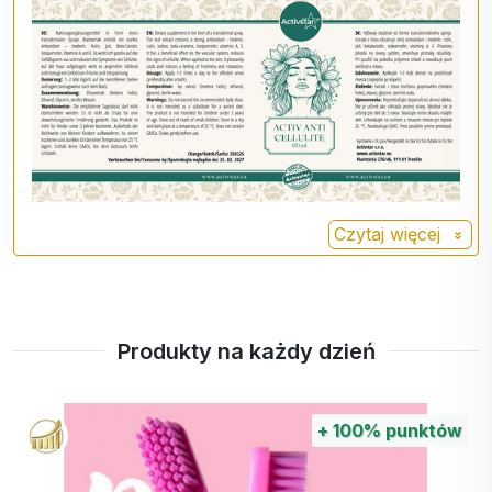
uczucie świeżości przez cały dzień.
Rutyna jest jednym z flawonoidów
Rutyna
naturalnie występujących w roślinach.
Znana jest ze swojej roli w roślinach,
gdzie bierze udział w ochronie przed
stresem oksydacyjnym.
Mentol
Mentol jest stosowany w wielu
Czytaj więcej
produktach i z wielu powodów.
Produkty na każdy dzień
+
100%
punktów