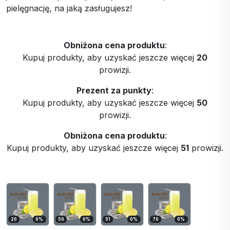
pielęgnację, na jaką zasługujesz!
Obniżona cena produktu
:
Kupuj produkty, aby uzyskać jeszcze więcej
20
prowizji.
Prezent za punkty
:
Kupuj produkty, aby uzyskać jeszcze więcej
50
prowizji.
Obniżona cena produktu
:
Kupuj produkty, aby uzyskać jeszcze więcej
51
prowizji.
20
0
%
50
0
%
51
0
%
70
0
%