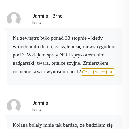
wystrzeliwuje, spryskuję plecy sprayem
ActivNo, w ciągu kilku minut najgorszy ból
Jarmila - Brno
ustępuje i mogę funkcjonować. Mój mąż używa
Brno
sprayu Mg+B6+K na skurcze mięśni, a teraz,
kiedy mówi, że to pomaga, to coś mówi. Nie
Na zewnątrz było ponad 33 stopnie - kiedy
mogę się doczekać wypróbowania innych
wróciłem do domu, zacząłem się niewiarygodnie
produktów.
pocić. Wziąłem spray NO i spryskałem nim
nadgarstki, twarz, tętnice szyjne. Zmierzyłem
ciśnienie krwi i wynosiło ono 120/64. Po chwili
Czytaj więcej
rozpyliła Magnez B6 + K, a po chwili zmierzyła
ciśnienie na 132/76, ponownie spryskała i
ciśnienie wyniosło 146/76. Powtórzono to
Jarmila
jeszcze 2 razy. Jestem bardzo wdzięczny za
Brno
produkty Activstar, które są złote.
Kolana bolały mnie tak bardzo, że budziłam się