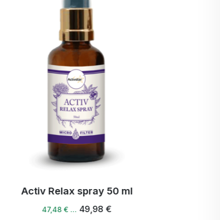
podczas pobytu w szpitalu.
157,56 €