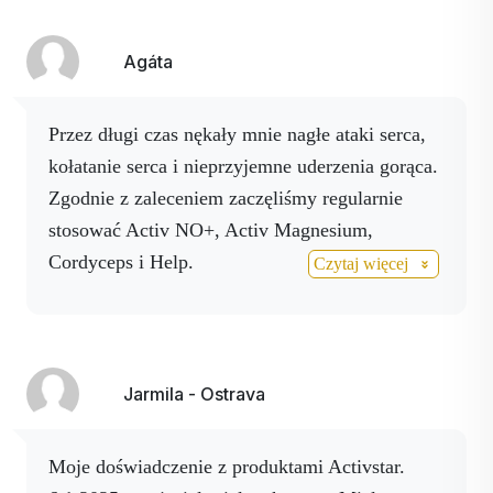
rozpyliłem ACTIVMAGNESIUM SPRAY na
dużo młodszymi kolegami......
nadgarstku. O 9:00 zmierzyłem ciśnienie i
Więc z całego serca polecam spożywanie
Agáta
wynosiło 136/83, o 11:30 zmierzyłem je
wszystkich produktów na własną rękę .... Na
ponownie i moje ciśnienie wynosiło 133/70.
razie to wszystko... miłego dnia i wielu dobrych
Przez długi czas nękały mnie nagłe ataki serca,
wyników z produktami Activstar.
kołatanie serca i nieprzyjemne uderzenia gorąca.
Zgodnie z zaleceniem zaczęliśmy regularnie
stosować Activ NO+, Activ Magnesium,
Cordyceps i Help.
Czytaj więcej
Po przejściu badań - tomografii komputerowej,
echa i holtera - wyniki na szczęście okazały się
bardzo dobre. Dziś czujemy się znacznie lepiej i
Jarmila - Ostrava
jesteśmy bardzo zadowoleni z pozytywnych
wyników." 🙏
Moje doświadczenie z produktami Activstar.
Dziękuję ❤️