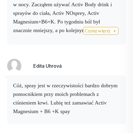
w nocy. Zacząłem używać Activ Body drink i
sprayów do ciała, Activ NOsprey, Activ
Magnesium+B6+K. Po tygodniu ból był
znacznie mniejszy, a po kolejnym tygodniu był
Czytaj więcej
to tylko niewielki ból. Jestem bardzo szczęśliwy,
że mam produkty Activstar, są to produkty, które
naprawdę pomagają i są naturalne, bez chemii.
Edita Uhrová
Cóż, spray jest w rzeczywistości bardzo dobrym
pomocnikiem przy moich problemach z
ciśnieniem krwi. Lubię też zamawiać Activ
Magnesium + B6 +K spay