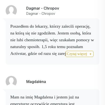
używam,
10 dnia po wypadku nie miałem ani
Dagmar - Chropov
jednego siniaka.
Dziękuję Activstar. Jozef
Dagmar - Chropov
Kohut, mistrz Słowacji w jeździe quadami.
Współpracuję.
Poszedłem do lekarzy, którzy zalecili operację,
na którą się nie zgodziłem. Jestem osobą, która
nie lubi chemioterapii, więc szukałam pomocy w
naturalny sposób. 1,5 roku temu poznałam
Activstar, gdzie od razu się zarejestrowałam,
Czytaj więcej
ponieważ spodobało mi się to, że mają naturalne
produkty i że jest to słowacka firma. Ze względu
na uporczywy problem z dłońmi zamówiłam
Body spray i Magnesium spray, po których
Magdaléna
drżenie ustało. Czuję się znacznie lepiej.
W styczniu miałem wypadek w pracy i
Mam na imię Magdalena i jestem już na
poślizgnąłem się na oblodzonych schodach i
emeryturze oczywiście emerytura jest