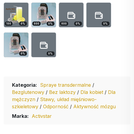
100
0
%
600
0
%
600
0
%
0
%
0
%
0
%
Kategoria:
Spraye transdermalne
/
Bezglutenowy
/
Bez laktozy
/
Dla kobiet
/
Dla
mężczyzn
/
Stawy, układ mięśniowo-
szkieletowy
/
Odporność
/
Aktywność mózgu
Marka:
Activstar