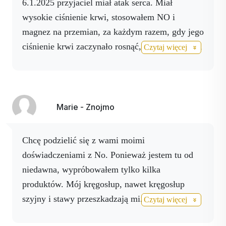
6.1.2025 przyjaciel miał atak serca. Miał
wysokie ciśnienie krwi, stosowałem NO i
magnez na przemian, za każdym razem, gdy jego
ciśnienie krwi zaczynało rosnąć, aż do przyjazdu
Czytaj więcej
karetki. Był w domu ze szpitala przez 3 dni.
Kontynuował stosowanie NO i magnezu. Po
miesiącu miał kontrolę i lekarz był zadowolony.
Kolejna kontrola w grudniu i lekarz pokazał mu
Marie - Znojmo
wynik EKG ze stycznia i nowy wynik z grudnia,
gdzie wcale nie było widać, że miał atak serca.
Chcę podzielić się z wami moimi
Przez długi czas uczciwie stosował produkty 5
doświadczeniami z No. Ponieważ jestem tu od
razy dziennie, a od września tylko 3 razy
niedawna, wypróbowałem tylko kilka
dziennie. Nadal miał problemy z jelitami, dałem
produktów. Mój kręgosłup, nawet kręgosłup
mu Detox+, Microbiome i po 14 dniach był już
szyjny i stawy przeszkadzają mi. Kiedy moje
Czytaj więcej
zdrowy.
plecy lub szyja zostaną złapane, ból