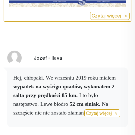
Mg 25 mg
B6 0,25 mg
Czytaj więcej
K 10 mg
Jozef - Ilava
Hej, chłopaki. We wrześniu 2019 roku miałem
wypadek na wyścigu quadów, wykonałem 2
salta przy prędkości 85 km.
I to było
następstwo. Lewe biodro
52 cm siniak.
Na
szczęście nic nie zostało złamane. Zamówiłem
Czytaj więcej
Activboswell, Activbody w sprayu,
Activmagnesium w sprayu
, którego nadal