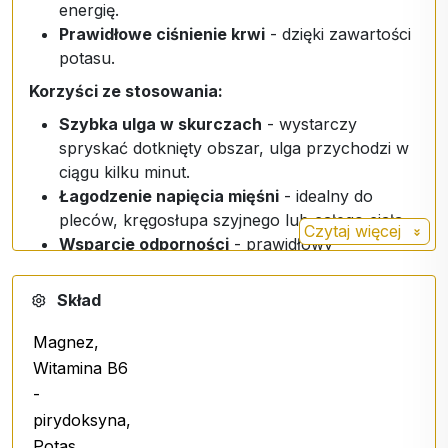
energię.
Prawidłowe ciśnienie krwi
- dzięki zawartości
potasu.
Korzyści ze stosowania:
Szybka ulga w skurczach
- wystarczy
spryskać dotknięty obszar, ulga przychodzi w
ciągu kilku minut.
Łagodzenie napięcia mięśni
- idealny do
pleców, kręgosłupa szyjnego lub całego ciała.
Czytaj więcej
Wsparcie odporności
- prawidłowy
metabolizm wspiera odporność organizmu.
Skład
Praktyczne zastosowanie:
Miejscowo na skurcze mięśni, ból pleców lub
Magnez,
zmęczenie,
Witamina B6
Do codziennego wspomagania zdrowia
-
fizycznego i psychicznego.
pirydoksyna,
Dawkowanie
:
Potas