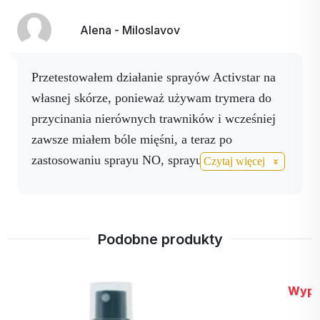
Alena - Miloslavov
Przetestowałem działanie sprayów Activstar na
własnej skórze, ponieważ używam trymera do
przycinania nierównych trawników i wcześniej
zawsze miałem bóle mięśni, a teraz po
zastosowaniu sprayu NO, sprayu do ciała i
Czytaj więcej
magnezu B6 + K nic mnie nie boli.
Jednocześnie mam wujka, który jest po operacji
serca (podwójne bajpasy) i wystąpiły
Podobne produkty
komplikacje z zapaleniem płuc, a także miał
problemy z oddychaniem. Po zastosowaniu No
spray, Magnesium i Activ 3 drink wszystko
Wyprzedane
wróciło do normy. Pokonał zapalenie płuc 2 razy