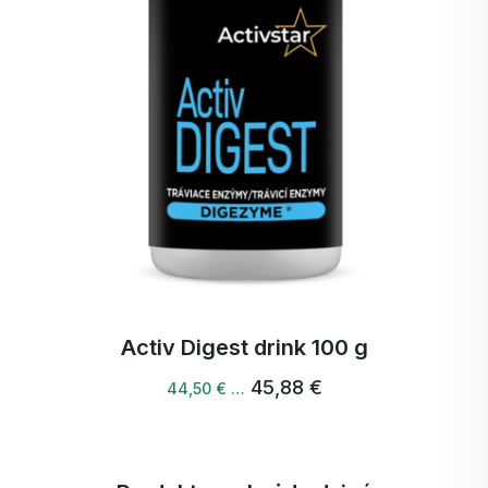
wspierają optymalne
Wzmacnia układ odpornościowy dzięki zdrowej
zdrowy.
trawienie, wzmacniają
mikroflorze jelitowej.
odporność i przywracają
Pomaga zapobiegać problemom trawiennym.
Zwiększa wchłanianie ważnych składników
równowagę mikroflory
odżywczych z pożywienia.
jelitowej.
Przyczynia się do ogólnej witalności i dobrego
samopoczucia organizmu.
Zafunduj swojemu organizmowi rewolucję w
zdrowiu dzięki ACTIV MICROBIUM od Activstar.
Rozpocznij swój dzień z lepszym trawieniem i
większą energią już dziś!
Activ Digest drink 100 g
45,88 €
44,50 € …