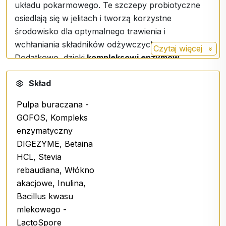
układu pokarmowego. Te szczepy probiotyczne
osiedlają się w jelitach i tworzą korzystne
środowisko dla optymalnego trawienia i
wchłaniania składników odżywczych.
Czytaj więcej
Dodatkowo, dzięki
kompleksowi enzymów
DIGEZYME ®
możesz pożegnać się z problemami
Skład
takimi jak wzdęcia, wzdęcia czy zaparcia.
Kompleks ten pomaga rozkładać różne składniki
Pulpa buraczana -
żywności, ułatwiając w ten sposób trawienie i
GOFOS, Kompleks
zmniejszając obciążenie układu pokarmowego.
enzymatyczny
ACTIV MICROBIOME dba również o Twój komfort
DIGEZYME, Betaina
- zawiera
betainę HCl, która
przyczynia się do
HCL, Stevia
prawidłowego wydzielania kwasu żołądkowego,
rebaudiana, Włókno
oraz naturalny słodzik stewię zapewniającą
akacjowe, Inulina,
doskonały smak bez dodatku cukru. Dzięki
Bacillus kwasu
orzeźwiającemu smakowi marakui przyjmowanie
mlekowego -
tego suplementu stanie się przyjemną częścią dnia.
LactoSpore