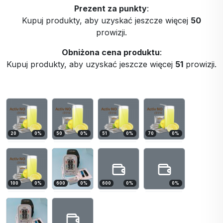
Prezent za punkty
:
Kupuj produkty, aby uzyskać jeszcze więcej
50
prowizji.
Obniżona cena produktu
:
Kupuj produkty, aby uzyskać jeszcze więcej
51
prowizji.
20
0
%
50
0
%
51
0
%
70
0
%
100
0
%
600
0
%
600
0
%
0
%