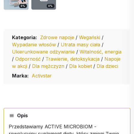
0
%
0
%
Kategoria:
Zdrowe napoje
/
Wegański
/
Wypadanie włosów
/
Utrata masy ciała
/
Ukierunkowane odżywianie
/
Witalność, energia
/
Odporność
/
Trawienie, detoksykacja
/
Napoje
w akcji
/
Dla mężczyzn
/
Dla kobiet
/
Dla dzieci
Marka:
Activstar
Opis
Przedstawiamy ACTIVE MICROBIOM -
rewolucyjny suplement diety, który zmieni Twoje