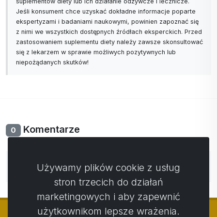
suplementów diety lub ich działanie odżywcze i lecznicze.
Jeśli konsument chce uzyskać dokładne informacje poparte
ekspertyzami i badaniami naukowymi, powinien zapoznać się
z nimi we wszystkich dostępnych źródłach eksperckich. Przed
zastosowaniem suplementu diety należy zawsze skonsultować
się z lekarzem w sprawie możliwych pozytywnych lub
niepożądanych skutków!
Komentarze
0
Nie ma jeszcze komentarzy. Bądź pierwszy ze swoim
Używamy plików cookie z usług
komentarzem.
stron trzecich do działań
marketingowych i aby zapewnić
użytkownikom lepsze wrażenia.