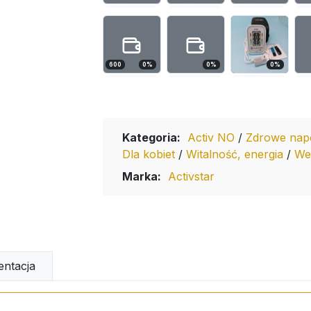
600
0
%
0
%
0
%
Kategoria:
Activ NO
/
Zdrowe nap
Dla kobiet
/
Witalność, energia
/
We
Marka:
Activstar
ntacja