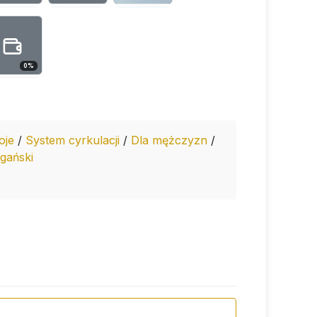
0
%
oje
/
System cyrkulacji
/
Dla mężczyzn
/
gański