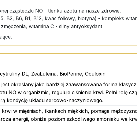
ej cząsteczki NO - tlenku azotu na nasze zdrowie.
B5, B2, B6, B1, B12, kwas foliowy, biotyna) - kompleks wi
 zmęczenia, witamina C - silny antyoksydant
iące.
cytruliny DL, ZeaLuteina, BioPerine, Oculoxin
y jest określany jako bardziej zaawansowana forma klasycz
otu NO w organizmie, reguluje ciśnienie krwi. Pełni rolę czą
dobrą kondycję układu sercowo-naczyniowego.
 krwi w mięśniach, tkankach miękkich, pomaga mężczyznom
arcza energii, obniża poziom szkodliwego amoniaku we krw