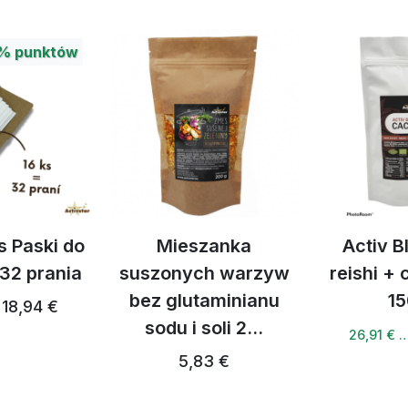
%
punktów
s Paski do
Mieszanka
Activ B
 32 prania
suszonych warzyw
reishi +
bez glutaminianu
15
18,94 €
sodu i soli 2...
26,91 € 
5,83 €