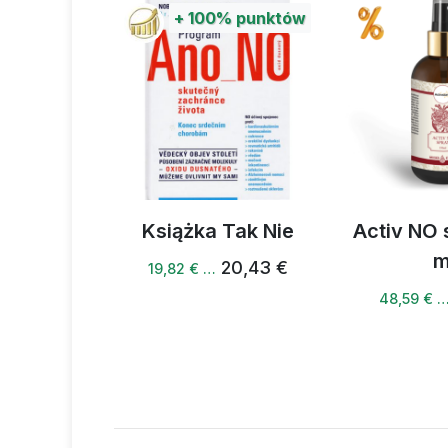
+
100%
punktów
rink 250 g
Książka Tak Nie
Activ NO 
m
84,97 €
20,43 €
19,82 € …
48,59 € 