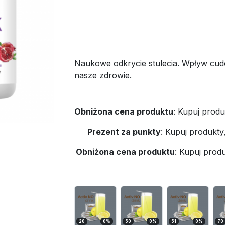
Naukowe odkrycie stulecia. Wpływ cud
nasze zdrowie.
Obniżona cena produktu
:
Kupuj produ
Prezent za punkty
:
Kupuj produkty
Obniżona cena produktu
:
Kupuj produ
20
0
%
50
0
%
51
0
%
70