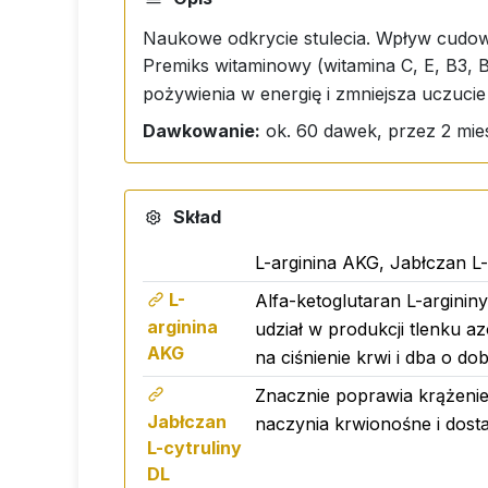
Naukowe odkrycie stulecia. Wpływ cudown
Premiks witaminowy (witamina C, E, B3, 
pożywienia w energię i zmniejsza uczucie
Dawkowanie:
ok. 60 dawek, przez 2 mies
Skład
L-arginina AKG, Jabłczan L-
L-
Alfa-ketoglutaran L-arginin
arginina
udział w produkcji tlenku az
AKG
na ciśnienie krwi i dba o 
Znacznie poprawia krążenie
Jabłczan
naczynia krwionośne i dost
L-cytruliny
DL