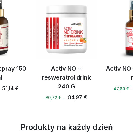
spray 150
Activ NO +
Activ NO
l
resweratrol drink
240 G
51,14 €
…
47,80 € 
84,97 €
80,72 € …
Produkty na każdy dzień