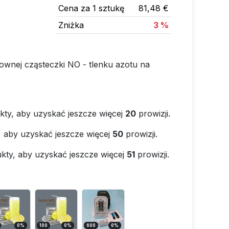
Cena za 1 sztukę
81,48 €
Zniżka
3 %
ownej cząsteczki NO - tlenku azotu na
kty, aby uzyskać jeszcze więcej
20
prowizji.
, aby uzyskać jeszcze więcej
50
prowizji.
kty, aby uzyskać jeszcze więcej
51
prowizji.
0
%
100
0
%
600
0
%