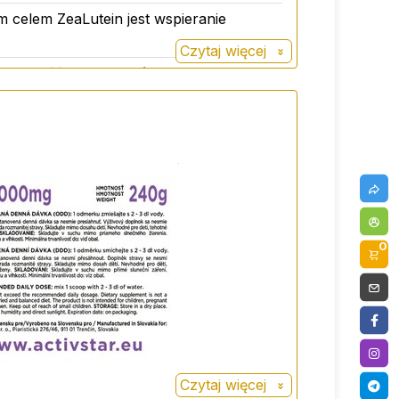
 celem ZeaLutein jest wspieranie
Czytaj więcej
uteczność karotenoidów w organizmie.
 wizualnych.
0
Czytaj więcej