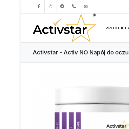
+421904262747
info@activstar.eu
PRODUKT
Activstar - Activ NO Napój do ocz