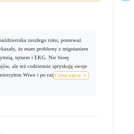
kazały, że mam problemy z migotaniem
ytmią, tętnem i EKG. Nie biorę
, ale też codziennie spryskuję swoje
zmierzyłem Wiwe i po raz pierwszy
Czytaj więcej
 zielono. Dzięki NO drink. Dziękuję za
odukt.