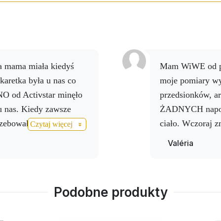
Mam WiWE od października zeszłego roku, ponieważ
karetka była u nas co
moje pomiary wy
NO od Activstar minęło
przedsionków, ar
 u nas. Kiedy zawsze
ŻADNYCH napojów
zebowała, kiedy ma
ciało. Wczoraj 
Czytaj więcej
uje mi napoje Activ NO.
wszystko było na
Valéria
t.
ten doskonały pr
Podobne produkty