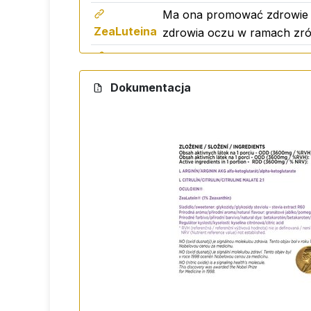
Ma ona promować zdrowie oc
ZeaLuteina
zdrowia oczu w ramach zrów
Zawiera naturalny wzmacnia
BioPerine
Dokumentacja
Oculoxin
Został zaprojektowany w c