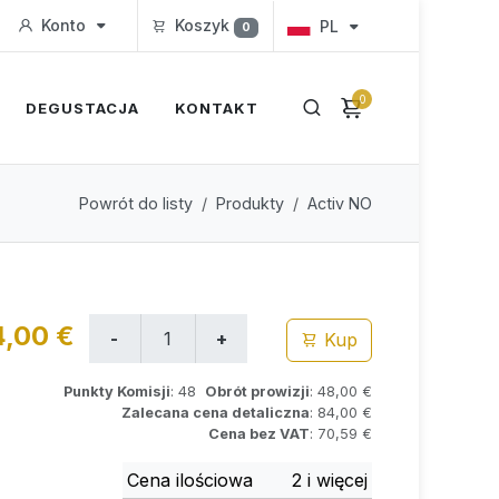
Konto
Koszyk
PL
0
0
DEGUSTACJA
KONTAKT
Powrót do listy
Produkty
Activ NO
,00 €
Kup
Punkty Komisji
: 48
Obrót prowizji
: 48,00 €
Zalecana cena detaliczna
: 84,00 €
Cena bez VAT
: 70,59 €
Cena ilościowa
2 i więcej