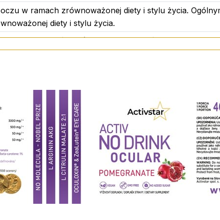
zu w ramach zrównoważonej diety i stylu życia. Ogólnym
noważonej diety i stylu życia.
cz biodostępności, który może poprawić wchłanianie i sk
elu promowania zdrowia oczu i poprawy wielu parametrów