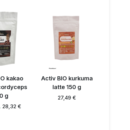
IO kakao
Activ BIO kurkuma
Activ 3
 cordyceps
latte 150 g
prz
0 g
grzybow
27,49 €
28,32 €
…
28,24 €