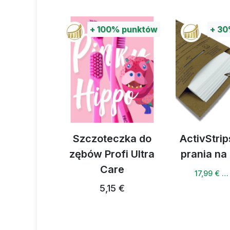
%
punktów
+
100%
punktów
+
30
portowa
Szczoteczka do
ActivStrip
zębów Profi Ultra
prania na
4 €
Care
17,99 € …
5,15 €