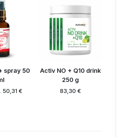
+
1
+ spray 50
Activ NO + Q10 drink
Activ 
ml
250 g
sas
50,31 €
83,30 €
…
1,67 €