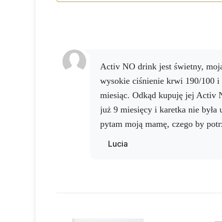
Activ NO drink jest świetny, moja mama miała kiedyś
wysokie ciśnienie krwi 190/100 i 
miesiąc. Odkąd kupuję jej Activ 
już 9 miesięcy i karetka nie była
pytam moją mamę, czego by potr
wakacje, mówi, że nic, tylko kup
Lucia
To naprawdę niesamowity produk