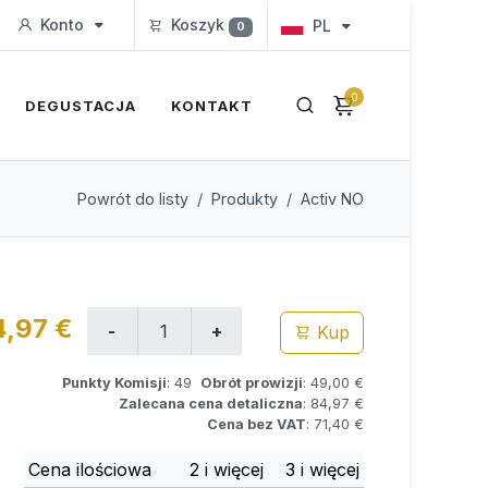
Konto
Koszyk
PL
0
0
DEGUSTACJA
KONTAKT
Powrót do listy
Produkty
Activ NO
4,97 €
Kup
Punkty Komisji
: 49
Obrót prowizji
: 49,00 €
Zalecana cena detaliczna
: 84,97 €
Cena bez VAT
: 71,40 €
Cena ilościowa
2 i więcej
3 i więcej