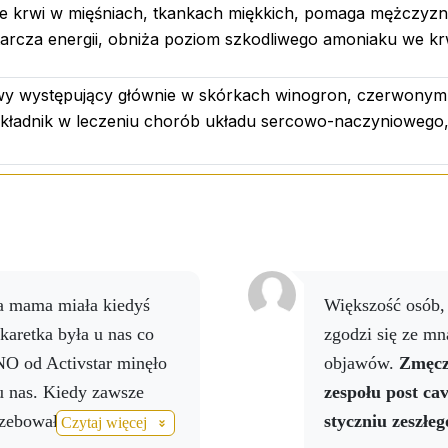
e krwi w mięśniach, tkankach miękkich, pomaga mężczyzno
tarcza energii, obniża poziom szkodliwego amoniaku we kr
owy występujący głównie w skórkach winogron, czerwonym 
kładnik w leczeniu chorób układu sercowo-naczyniowego, 
Większość osób, które przeszły pierwszą falę COVID
karetka była u nas co
zgodzi się ze mn
NO od Activstar minęło
objawów.
Zmęcze
 u nas. Kiedy zawsze
zespołu post c
zebowała, kiedy ma
styczniu zeszłeg
Czytaj więcej