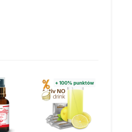
adnego bólu w prawym stawie
ę, że poprawiła się moja ogólna
w. Wielkie podziękowania dla Ivanki
 dostarcza mi produkty, a także udziela
ad dotyczących produktów Activstar.
+
100%
punktów