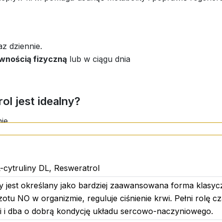
z dziennie.
wnością fizyczną
lub w ciągu dnia
ol jest idealny?
ie
wytrzymałość
-cytruliny DL, Resweratrol
rzed stresem oksydacyjnym.
ny jest określany jako bardziej zaawansowana forma klasyc
sz więcej energii, lepszej wydajności i ochrony komórek w
zotu NO w organizmie, reguluje ciśnienie krwi. Pełni rolę cz
rwi i dba o dobrą kondycję układu sercowo-naczyniowego.