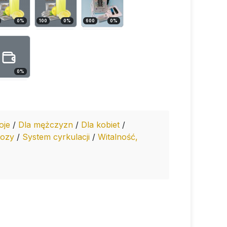
0
%
100
0
%
600
0
%
0
%
oje
/
Dla mężczyzn
/
Dla kobiet
/
tozy
/
System cyrkulacji
/
Witalność,