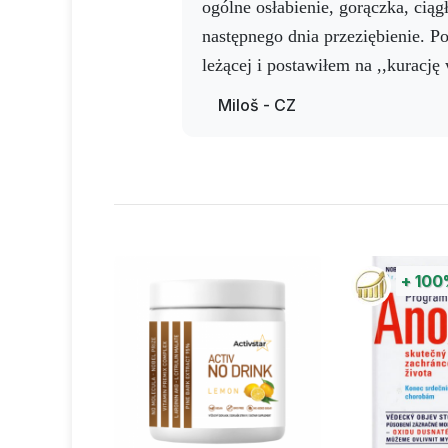
ogólne osłabienie, gorączka, ciąg
następnego dnia przeziębienie. P
leżącej i postawiłem na ,,kurację
produkty - spraye: Activ Help, Act
Miloš - CZ
3 godz. Activ AG spray / stosowa
Reżim picia: Activ NO Resveratro
razy dziennie
Rezultat: w piątek, tj. dzień 3, 
bez leków i silniejszy. SUPER !!!
+
10