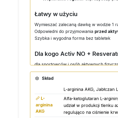
Łatwy w użyciu
Wymieszać zalecaną dawkę w wodzie 1 ra
Odpowiedni do przyjmowania
przed akty
Szybka i wygodna forma bez tabletek
Dla kogo Activ NO + Resveratr
dla sportowców i osób aktywnych fizyczn
✔ na stres fizyczny i psychiczny
✔ gdy potrzebujesz zwiększyć energię i 
Skład
jako wsparcie dla układu krążenia
L-arginina AKG, Jabłczan L
dla każdego, kto chce chronić komórki p
L-
Alfa-ketoglutaran L-argini
Activ NO + Resveratrol
- gdy potrzebuje
arginina
udział w produkcji tlenku a
AKG
regulująco na ciśnienie k