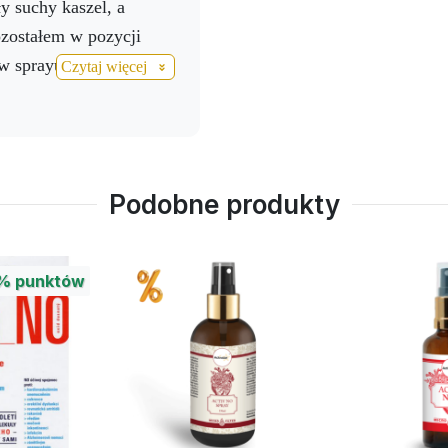
ły suchy kaszel, a
odczuwam już ż
ozostałem w pozycji
biodrowym i czuj
 w sprayu":
Czytaj więcej
ruchomość stawó
iv Tusin, Activ 3 / co 2-
Hroncovej, która
ć do nosa
mi wszelkich por
l, Activ Calcium / 3
Podobne produkty
byłem prawie sprawny
0%
punktów