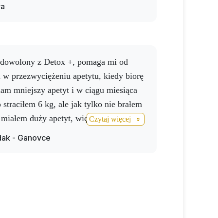
łuca pięknie czyste.
Wyniki krwi, lekarz
va
godnie z wynikami jestem całkowicie
ło
mi regularne stosowanie Activ NO
, Activ NO spray - ten, który jeździ ze
Activ Resveratrol.
Po prostu podstawa
 krwionośnych (oczywiście zachowam je
 w przezwyciężeniu apetytu, kiedy biorę
). Ze stawami miałem do czynienia w
am mniejszy apetyt i w ciągu miesiąca
rożony bark - teraz nie ma problemów),
straciłem 6 kg, ale jak tylko nie brałem
ozdział. Załączam wyniki badań.
 miałem duży apetyt, więc polecam
Czytaj więcej
 regularnie bez przerwy. Po zażywaniu
dak - Ganovce
i sprayu Activ NO przez trzy miesiące
iejszy i nie brakuje mi tchu nawet przy
Po wymianie stawu biodrowego zacząłem
prawym stawie biodrowym, więc z
łem nowy produkt Activ No1. Muszę
po dwóch tygodniach stosowania nie