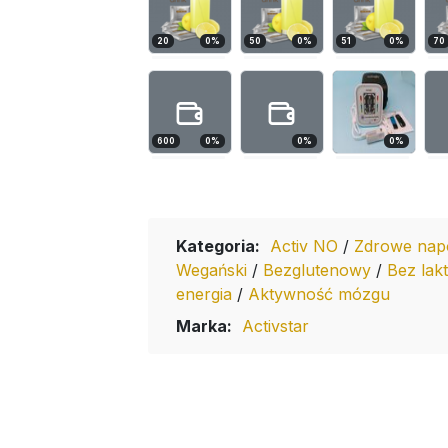
20
0
%
50
0
%
51
0
%
70
600
0
%
0
%
0
%
Kategoria:
Activ NO
/
Zdrowe nap
Wegański
/
Bezglutenowy
/
Bez lak
energia
/
Aktywność mózgu
Marka:
Activstar