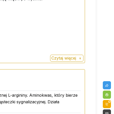
Czytaj więcej
znej L-argininy. Aminokwas, który bierze
 jednym napoju
ąsteczki sygnalizacyjnej. Działa
0