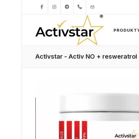
+421904262747
info@activstar.eu
PRODUKT
Activstar - Activ NO + resweratrol