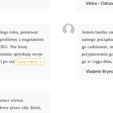
uje mi napoje Activ NO.
bez następstw, p
Věrka - Ostra
t.
powiedział, że z
zdrowy. Pomog
drink, Activcell
mną tramwajem 
Jestem bardzo zadowolony z Detox +, pomaga mi od
zdrowych naczyń
 problemy z migotaniem
samego początku
czyste na dłużej
 EKG. Nie biorę
go codziennie, m
przeszłości (zam
ennie spryskuję swoje
przyjmowania go 
ale
to już inny r
i po raz pierwszy
go w ciągu dnia,
Czytaj więcej
Dziękuję...
 NO drink. Dziękuję za
przyjmowanie go
Vladimir Bryn
resweratrolu NO 
czuję się sprawn
dużym wysiłku. 
odczuwać ból w 
staci wirusa.
radością powita
łowy przez cały dzień,
potwierdzić, że 