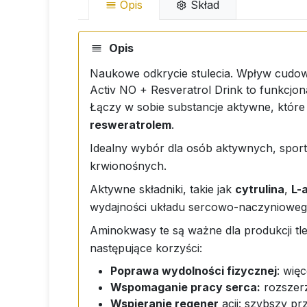
Opis
Skład
Opis
Naukowe odkrycie stulecia. Wpływ cudown
Activ NO + Resveratrol Drink to funkcjon
Łączy w sobie substancje aktywne, któr
resweratrolem
.
Idealny wybór dla osób aktywnych, sport
krwionośnych.
Aktywne składniki, takie jak
cytrulina
,
L-
wydajności układu sercowo-naczynioweg
Aminokwasy te są ważne dla produkcji tl
następujące korzyści:
Poprawa wydolności fizycznej
: wię
Wspomaganie pracy serca:
rozszerz
Wspieranie regener
acji: szybszy pr