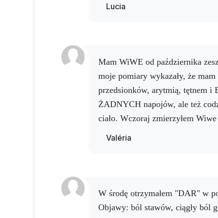
wakacje, mówi, że nic, tylko kup
Lucia
To naprawdę niesamowity produk
Mam WiWE od października zeszłego roku, ponieważ
moje pomiary wykazały, że mam
przedsionków, arytmią, tętnem i
ŻADNYCH napojów, ale też codzi
ciało. Wczoraj zmierzyłem Wiwe 
wszystko było na zielono. Dzięki
Valéria
ten doskonały produkt.
W środę otrzymałem "DAR" w po
Objawy: ból stawów, ciągły ból g