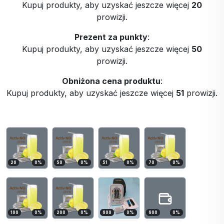
Kupuj produkty, aby uzyskać jeszcze więcej
20
prowizji.
Prezent za punkty
:
Kupuj produkty, aby uzyskać jeszcze więcej
50
prowizji.
Obniżona cena produktu
:
Kupuj produkty, aby uzyskać jeszcze więcej
51
prowizji.
20
0
%
50
0
%
51
0
%
70
0
%
100
0
%
200
0
%
600
0
%
600
0
%