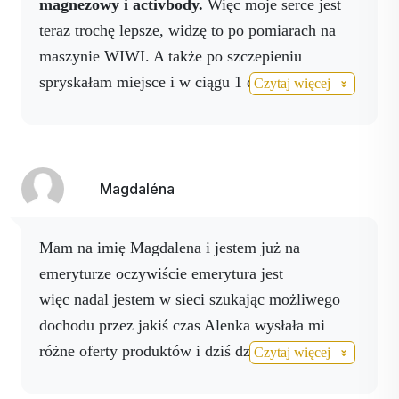
magnezowy i activbody.
Więc moje serce jest
zawroty głowy, złe samopoczucie zostały
teraz trochę lepsze, widzę to po pomiarach na
skorygowane. Biorę produkty od 2019 do teraz
maszynie WIWI. A także po szczepieniu
2022 i kontynuuję
Moje wyniki na KA
spryskałam miejsce i w ciągu 1 dnia ręka
Czytaj więcej
pierwszy pomiar i ostatni pomiar.
przestała boleć znacznie mniej.
Ciśnienie krwi
mojego męża czasami znowu leci, chociaż
wszystkie jego skany są dobre, więc daję mu
drinka i spryskuję jego nadgarstki i tętnice na
Magdaléna
szyi, a po pół godzinie jest lepiej, a ciśnienie się
reguluje.
Mam na imię Magdalena i jestem już na
emeryturze oczywiście emerytura jest
więc nadal jestem w sieci szukając możliwego
dochodu przez jakiś czas Alenka wysłała mi
różne oferty produktów i dziś dziękuję jej za
Czytaj więcej
cierpliwość. Pewnego dnia zauważyłam