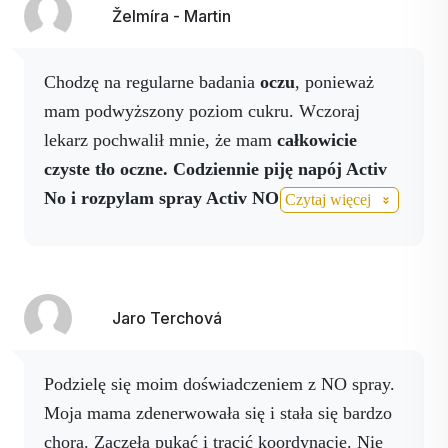
Želmíra - Martin
Chodzę na regularne badania
oczu
, ponieważ
mam podwyższony poziom cukru. Wczoraj
lekarz pochwalił mnie, że mam
całkowicie
czyste tło oczne.
Codziennie piję napój Activ
No i rozpylam spray Activ NO + kapsułki
Czytaj więcej
Activ Eye.
Dziękuję Activstar za tak wspaniałe
produkty.
Jaro Terchová
Podzielę się moim doświadczeniem z NO spray.
Moja mama zdenerwowała się i stała się bardzo
chora. Zaczęła pukać i tracić koordynację. Nie