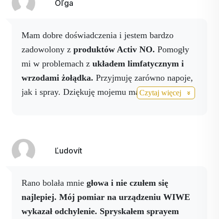
pękniętą siatkówkę, ale
na szczęście to się nie
Oľga
potwierdziło. Zacząłem
brać Activ Eye i
codziennie spryskuję się Activ NO i mogę
Mam dobre doświadczenia i jestem bardzo
powiedzieć, że wszystko wróciło do normy i
zadowolony z
produktów Activ NO.
Pomogły
nie mam już problemu z prowadzeniem
mi w problemach z
układem limfatycznym i
samochodu.
Życzę wszystkim zdrowia, bo to
wrzodami żołądka.
Przyjmuję zarówno napoje,
jest najważniejsze.
jak i spray. Dziękuję mojemu masażyście za
Czytaj więcej
przedstawienie mi Activstar.
Ľudovít
Rano bolała mnie
głowa i nie czułem się
najlepiej. Mój pomiar na urządzeniu WIWE
wykazał odchylenie.
Spryskałem sprayem