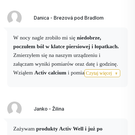
Danica - Brezová pod Bradlom
W nocy nagle zrobiło mi się
niedobrze,
poczułem ból w klatce piersiowej i łopatkach.
Zmierzyłem się na naszym urządzeniu i
załączam wyniki pomiarów oraz datę i godzinę.
Wziąłem
Activ calcium
i pomiar wykazał
Czytaj więcej
zmianę na lepsze, po chwili wziąłem
napój
Activ NO i spryskałem klatkę piersiową
sprayem Activ NO.
Wyniki mówią same za
siebie, nie mając tych produktów przy sobie,
Janko - Žilina
zdecydowanie dzwonię po karetkę.
Zażywam
produkty Activ Well
i już po