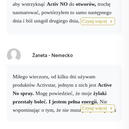
aby wstrzyknąć
Activ NO
do
otworów,
trochę
nasmarować, powtórzyłem to samo następnego
dnia i ból ustąpił drugiego dnia, swędzenie w
Czytaj więcej
nosie również ustąpiło, a polipy zniknęły... Więc
yay, nie musiałem cierpieć przez długi czas, jak
kiedyś. Zadziałało natychmiast i fantastycznie.
Teraz rozpylam No Spray na moje żylaki i
Žaneta - Nemecko
również widzę, że żyły się zmniejszyły i
uspokoiły. Naprawdę fantastyczny produkt i nasz
Miłego wieczoru, od kilku dni używam
skarb!
produktów Activstar, jednym z nich jest
Active
No spray.
Mogę powiedzieć, że moje
żylaki
przestały boleć.
I jestem pełna energii.
Nie
Czytaj więcej
wspominając o tym, że nie muszę używać sprayu
do oddychania, gdy mam przewlekłe zapalenie
oskrzeli 6 razy dziennie, ale tylko 2 razy Jak