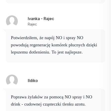
bez następstw, płuca pięknie czyste.
Wyniki
krwi, lekarz powiedział, że zgodnie z wynikami
Ivanka - Rajec
jestem całkowicie zdrowy. Pomogło
mi
Rajec
regularne stosowanie Activ NO drink,
Activcell, Activ NO spray - ten, który jeździ ze
Potwierdziłem, że napój NO i spray NO
mną tramwajem Activ Resveratrol.
Po prostu
powodują regenerację komórek płucnych dzięki
podstawa zdrowych naczyń krwionośnych
lepszemu dotlenieniu. To jest najlepsze.
(oczywiście zachowam je czyste na dłużej). Ze
stawami miałem do czynienia w przeszłości
(zamrożony bark - teraz nie ma problemów),
ale
to już inny rozdział. Załączam wyniki badań.
Ildiko
Dziękuję...
Poprawa żylaków za pomocą NO spray i NO
drink - cudownej cząsteczki tlenku azotu.