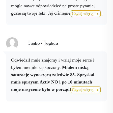
mogła nawet odpowiedzieć na proste pytanie,
gdzie są twoje leki. Jej ciśnienie krwi wzrosło do
Czytaj więcej
200/100, poszliśmy dowiedzieć się, co robić
dalej i zadzwonić po karetkę. Wtedy przyszedł
mi do głowy spray NO. Natychmiast go
przyniosłem i spryskałem wszędzie głowę,
Janko - Teplice
ramiona, klatkę piersiową, gdzie znajdują się
tętnice. Po 5 minutach nastąpiła poprawa.
Odwiedził mnie znajomy i wziął moje serce i
Ciśnienie krwi zaczęło spadać, przypomniała
byłem niemile zaskoczony.
Miałem niską
sobie nawet, gdzie są jej leki i znacznie się
saturację wynoszącą zaledwie 85. Spryskał
poprawiła. To było moje doświadczenie z NO
mnie sprayem Activ NO i po 10 minutach
spray. Wierzę, że to uratowało moją mamę na ten
moje nasycenie było w porządku,
co
Czytaj więcej
jeden raz i od tego czasu ma go pod ręką w
przekonało mnie, że te produkty są naprawdę
domu. Dziękuję
dobrej jakości.