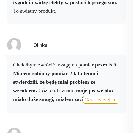
tygodniu widzę efekty w postaci lepszego snu.
To świetny produkt.
Olinka
Chciałbym zwrócić uwagę na pomiar
przez KA.
Miałem robiony pomiar 2 lata temu i
stwierdzili, że będę miał problem ze
wzrokiem.
Cóż, cud świata,
moje prawe oko
miało duże smugi, miałem zaciemnienia pola
Czytaj więcej
widzenia, a moje lewe oko miało takie smugi.
To sprawiało, że nie czułem się komfortowo,
gdy patrzyłem.
U
okulisty myśleli, że mam