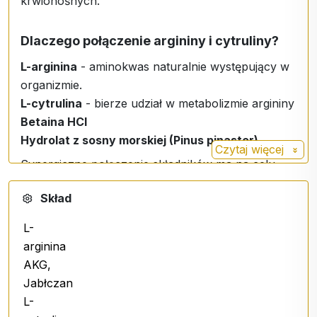
krwionośnych.
Dlaczego połączenie argininy i cytruliny?
L-arginina
- aminokwas naturalnie występujący w
organizmie.
L-cytrulina
- bierze udział w metabolizmie argininy
Betaina HCl
Hydrolat z sosny morskiej (Pinus pinaster)
Czytaj więcej
Synergiczne połączenie składników ma na celu
wspieranie aktywnego stylu życia i witalności.
Skład
Praktyczna forma transdermalna
L-
arginina
Spray jest stosowany bezpośrednio na skórę,
AKG,
dzięki czemu jest łatwy i wygodny w użyciu bez
Jabłczan
konieczności połykania kapsułek lub tabletek.
L-
Zalecane dawkowanie: