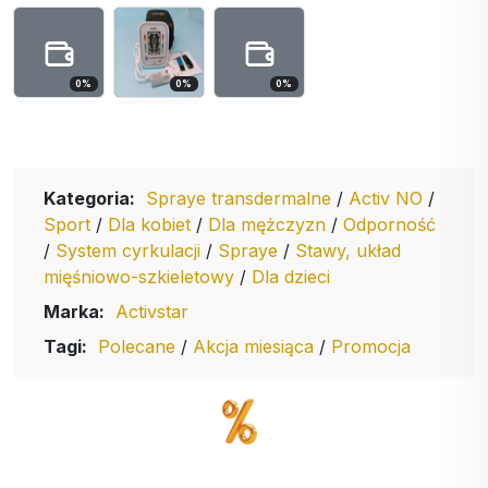
0
%
0
%
0
%
Kategoria:
Spraye transdermalne
/
Activ NO
/
Sport
/
Dla kobiet
/
Dla mężczyzn
/
Odporność
/
System cyrkulacji
/
Spraye
/
Stawy, układ
mięśniowo-szkieletowy
/
Dla dzieci
Marka:
Activstar
Tagi:
Polecane
/
Akcja miesiąca
/
Promocja