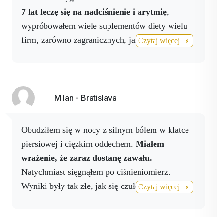
7 lat leczę się na nadciśnienie i arytmię
,
wypróbowałem wiele suplementów diety wielu
firm, zarówno zagranicznych, jak i słowackich,
Czytaj więcej
nawet z cząsteczką NO, ale mój stan zdrowia nie
poprawiał się. Najgorzej było w kwietniu tego
roku, kiedy moja arytmia pogorszyła się tak
bardzo, że wylądowałem
na izbie przyjęć w
Milan - Bratislava
szpitalu.
Kiedy wróciłem ze szpitala do domu,
przez jakiś czas czułem się dobrze, ale potem
Obudziłem się w nocy z silnym bólem w klatce
epizody arytmii powróciły. Ponownie
piersiowej i ciężkim oddechem.
Miałem
próbowałem różnych preparatów, aby poprawić
wrażenie, że zaraz dostanę zawału.
swój stan, ale bez powodzenia. Dopiero gdy
Natychmiast sięgnąłem po ciśnieniomierz.
poznałem Helen, powiedziała mi o produktach
Wyniki były tak złe, jak się czułem.
Wziąłem
Czytaj więcej
nano spray, które następnie wypróbowałem i
napój NO i zastosowałem spray NO na okolice
jestem z nich bardzo zadowolony.
Zacząłem
serca i nadgarstki.
Ulga przyszła szybko.