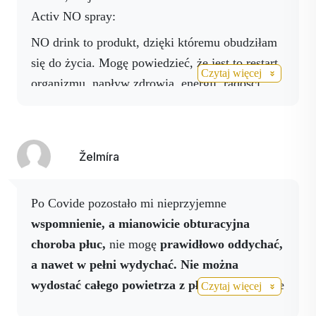
Activ NO spray:
NO drink to produkt, dzięki któremu obudziłam
się do życia. Mogę powiedzieć, że jest to restart
Czytaj więcej
organizmu, napływ zdrowia, energii, radości
życia, optymizmu. Nigdy bym nie uwierzyła, że
da mi energię na cały dzień, ochroni mnie,
naprawi to, co nie działa prawidłowo (alergie,
Želmíra
skóra, wzrok, oddychanie, węzły, serce,
trawienie), dzięki tlenowi, którego tak brakuje
Po Covide pozostało mi nieprzyjemne
naszym komórkom. Biorę go od 08/2020 i nadal
wspomnienie, a mianowicie obturacyjna
działa.
choroba płuc,
nie mogę
prawidłowo oddychać,
Niedawno kupiłem spray NO.
Pomimo
a nawet w pełni wydychać. Nie można
dostępnych informacji, po prostu nie wierzyłem,
wydostać całego powietrza z płuc.
Na szczęście
Czytaj więcej
że 2 zastrzyki na nadgarstki (nawet 5 razy
znam
spray Activ NO
od Activstar. Kiedy
dziennie) mogą coś zmienić. Po 3 dawkach