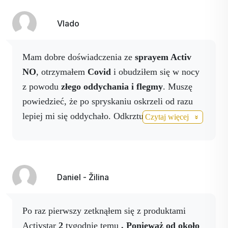
na 4 dni stosowania, jest to dla mnie
Vlado
niesamowity wynik.
Używam zarówno napoju,
jak i sprayu. Moje ciśnienie krwi poprawiło się,
moje żylaki nie bolą, moje oddychanie jest
Mam dobre doświadczenia ze
sprayem Activ
lepsze, teraz nie muszę w ogóle używać sprayu
NO
, otrzymałem
Covid
i obudziłem się w nocy
do oddychania. Czuję, że te produkty bardzo mi
z powodu
złego oddychania i flegmy
. Muszę
pomagają. Kupiłem książkę, która jest bardzo
powiedzieć, że po spryskaniu oskrzeli od razu
dobrze napisana.
lepiej mi się oddychało. Odkrztuszałem śluz
Czytaj więcej
przez następne 3 tygodnie. Dziękuję Activstar za
ten super produkt. Po rozmowie z naukowcem,
panem Bohush, zostaliśmy zapewnieni, że ten
spray również wspaniale oczyszcza płuca ze
Daniel - Žilina
starego śluzu i złogów. Gorąco polecam ten
produkt.
Po raz pierwszy zetknąłem się z produktami
Activstar
2
tygodnie temu
.
Ponieważ od około