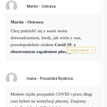
Martin - Ostrava
Martin - Ostrawa
Chcę podzielić się z wami moim
doświadczeniem, kiedy, jak wielu z was,
prawdopodobnie miałem
Covid 19- z
Czytaj więcej
obustronnym zapaleniem płuc, gdzie
nasze
preparaty bardzo mi pomogły, ale zostałem z
tachykardią.
Dlatego zdecydowałem się
zamówić urządzenie wiwe. Podczas jednego z
Ivana - Považská Bystrica
pomiarów urządzenie ponownie pokazało mi
wszystkie odczyty na zielono, tylko w prawym
górnym rogu był
czerwony trójkąt.
Zdarzyło się
Miałem ciężki przypadek COVID i przez długi
to po raz pierwszy, więc nie zwróciłem na to
czas byłem na wentylacji płucnej. Znajomy
uwagi.