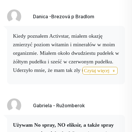
używać sprayu NO i pić napój NO wieczorem,
Wspaniale jest mieć w domu taki PAKIET
a moje problemy z arytmią znacznie się
PIERWSZEJ POMOCY.
Danica -Brezová p Bradlom
poprawiły, nie mam już epizodów drgawek,
które zdarzały mi się tak często.
Gorąco
Kiedy poznałem Activstar, miałem okazję
polecam taj wszystkim ludziom jako
zmierzyć poziom witamin i minerałów w moim
ZAPOBIEGANIE. Po tym moim doświadczeniu
organizmie. Miałem około dwudziestu pudełek w
zdecydowałem się na współpracę.
żółtym pudełku i sześć w czerwonym pudełku.
Uderzyło mnie, że mam tak zły układ sercowo-
Czytaj więcej
naczyniowy, chociaż moje serce waliło, ale nie
zwracałem na to uwagi, kiedy kupiłem mój
KA,
ponownie przeprowadziłem analizę i
postanowiłem dostosować ją do naszych
Gabriela - Ružomberok
produktów Activ cell, resweratrolu, później
Activ No drink i sprayu, Activ C anti age piję
Używam No spray, NO eliksir, a także spray
codziennie.
Moje ciśnienie, kołatanie serca,