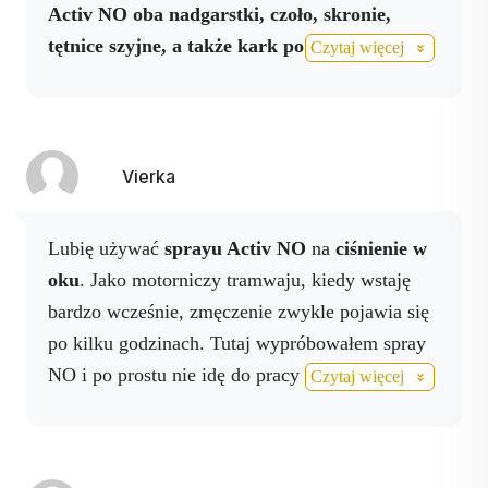
Activ NO oba nadgarstki, czoło, skronie,
tętnice szyjne, a także kark po pierwszym
Czytaj więcej
pomiarze i powtórzyłem to po drugim
pomiarze oraz dodałem napój NO.
W
rezultacie ból zniknął i czuję się teraz dobrze.
Vierka
Lubię używać
sprayu Activ NO
na
ciśnienie w
oku
. Jako motorniczy tramwaju, kiedy wstaję
bardzo wcześnie, zmęczenie zwykle pojawia się
po kilku godzinach. Tutaj wypróbowałem spray
NO i po prostu nie idę do pracy bez niego
.
Czytaj więcej
Jeden z moich najlepszych produktów