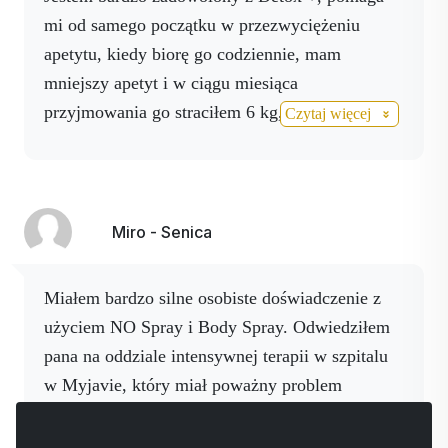
mi od samego początku w przezwyciężeniu
apetytu, kiedy biorę go codziennie, mam
mniejszy apetyt i w ciągu miesiąca
przyjmowania go straciłem 6 kg, ale jak tylko
Czytaj więcej
nie brałem go w ciągu dnia, miałem duży apetyt,
więc polecam przyjmowanie go regularnie bez
przerwy. Po zażywaniu resweratrolu NO i sprayu
Activ NO przez trzy miesiące czuję się
Miro - Senica
sprawniejszy i nie brakuje mi tchu nawet przy
dużym wysiłku. Po wymianie stawu biodrowego
Miałem bardzo silne osobiste doświadczenie z
zacząłem odczuwać ból w prawym stawie
użyciem NO Spray i Body Spray. Odwiedziłem
biodrowym, więc z radością powitałem nowy
pana na oddziale intensywnej terapii w szpitalu
produkt Activ No1. Muszę potwierdzić, że po
w Myjavie, który miał poważny problem
dwóch tygodniach stosowania nie odczuwam już
zdrowotny, a jego stan nie wyglądał dobrze.
Czytaj więcej
żadnego bólu w prawym stawie biodrowym i
Personel ocenił jego stan jako skomplikowany,