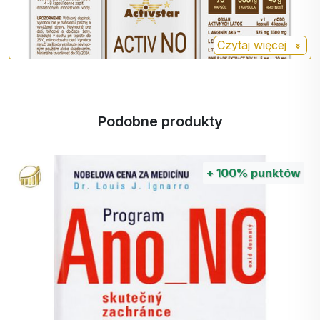
L-
mężczyznom szybciej osiągnąć
cytruliny
erekcję, rozszerza naczynia
DL
Czytaj więcej
krwionośne i dostarcza energii, obniża
poziom szkodliwego amoniaku we
krwi.
Sosna
Sosna jest silnym przeciwutleniaczem,
Podobne produkty
- kora
który chroni komórki przed wolnymi
rodnikami, zwielokrotniając działanie L-
argininy.
+
100%
punktów
Tyrozyna jest aminokwasem
Tyrozyna
egzogennym
, co oznacza, że w
przeciwieństwie do aminokwasów
egzogennych, może być
syntetyzowana z innych substancji. Jej
odpowiedni poziom ma pozytywny
wpływ na witalność, koncentrację, a
także prawidłowe funkcjonowanie