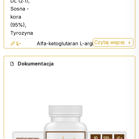
DL (2:1),
Sosna -
kora
(95%),
Tyrozyna
Czytaj więcej
L-
Alfa-ketoglutaran L-argininy jest
arginina
określany jako bardziej
AKG
zaawansowana forma klasycznej L-
Dokumentacja
argininy. Aminokwas, który bierze
udział w produkcji tlenku azotu NO w
organizmie, reguluje ciśnienie krwi.
Pełni rolę cząsteczki sygnalizacyjnej.
Działa regulująco na ciśnienie krwi i
dba o dobrą kondycję układu
sercowo-naczyniowego.
Znacznie poprawia krążenie krwi w
Jabłczan
mięśniach, tkankach miękkich, pomaga