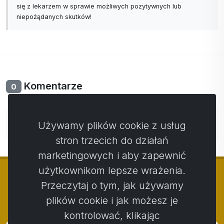
się z lekarzem w sprawie możliwych pozytywnych lub
niepożądanych skutków!
Komentarze
0
Nie ma jeszcze komentarzy. Bądź pierwszy ze swoim
Używamy plików cookie z usług
komentarzem.
stron trzecich do działań
marketingowych i aby zapewnić
użytkownikom lepsze wrażenia.
Przeczytaj o tym, jak używamy
plików cookie i jak możesz je
© Copyright 2014 - 2026
Activstar
kontrolować, klikając