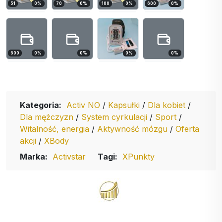
51
0
%
70
0
%
100
0
%
600
0
%
600
0
%
0
%
0
%
0
%
Kategoria:
Activ NO
/
Kapsułki
/
Dla kobiet
/
Dla mężczyzn
/
System cyrkulacji
/
Sport
/
Witalność, energia
/
Aktywność mózgu
/
Oferta
akcji
/
XBody
Marka:
Activstar
Tagi:
XPunkty