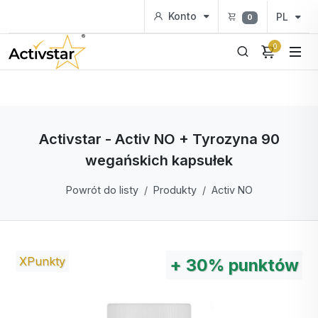
Konto
PL
0
0
Activstar - Activ NO + Tyrozyna 90
wegańskich kapsułek
Powrót do listy
Produkty
Activ NO
XPunkty
+
30%
punktów