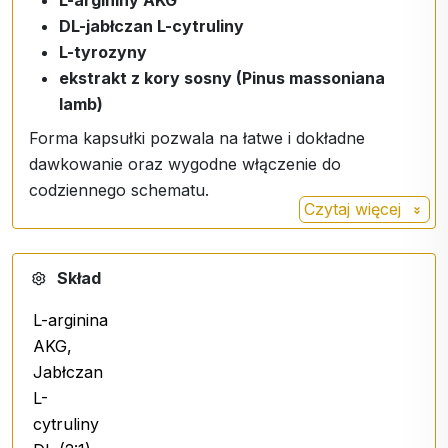
DL-jabłczan L-cytruliny
L-tyrozyny
ekstrakt z kory sosny (Pinus massoniana
lamb)
Forma kapsułki pozwala na łatwe i dokładne
dawkowanie oraz wygodne włączenie do
codziennego schematu.
Czytaj więcej
Zalecane dawkowanie
Skład
4 - 8 kapsułek dziennie
,
Popić dużą ilością wody.
L-arginina
AKG,
Jabłczan
L-
cytruliny