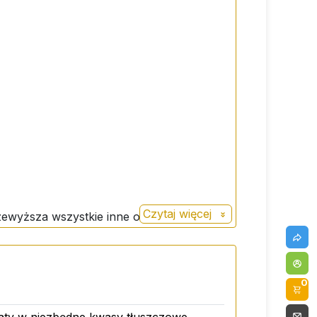
Czytaj więcej
yższa wszystkie inne oleje. Olej
y, kwas tłuszczowy omega-3) i około 12%
 równowagi kwasów tłuszczowych omega-
0
także pomaga zoptymalizować konwersję