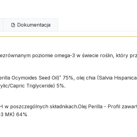
Dokumentacja
ezrównanym poziomie omega-3 w świecie roślin, który pr
(Perilla Ocymoides Seed Oil)˟ 75%, olej chia (Salvia Hispanic
ic/Capric Triglyceride) 5%.
czególnych składnikach.Olej Perilla - Profil zawart
a-3 MK) 64%