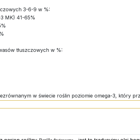
uszczowych 3-6-9 w %:
a-3 MK) 41-65%
25%
9%
kwasów tłuszczowych w %:
zrównanym w świecie roślin poziomie omega-3, który przew
 Perilla frutescens dostarcza 65% ALA (kwas alfa-linolow
szczowych omega-9 (od 14% do 23%). Oprócz doskonałej
st łatwo przyswajalna przez organizm w każdym wieku, a 
0 roku życia.