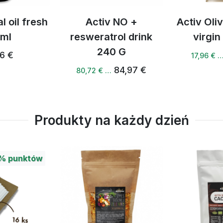
 NO +
Activ Olive Oil extra
Activ NO 
rol drink
virgin 500 ml
25
0 G
18,33 €
83,
17,96 € …
84,97 €
Produkty na każdy dzień