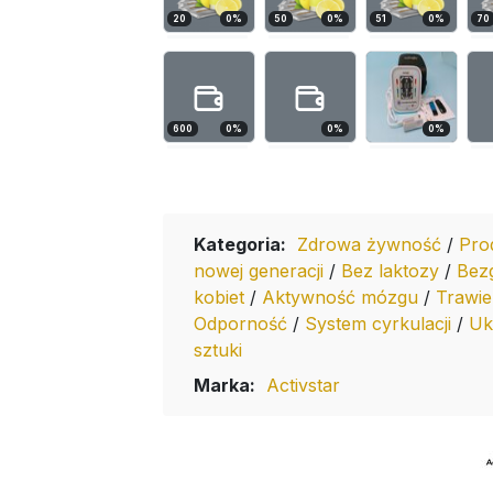
20
0
%
50
0
%
51
0
%
70
600
0
%
0
%
0
%
Kategoria:
Zdrowa żywność
/
Pro
nowej generacji
/
Bez laktozy
/
Bez
kobiet
/
Aktywność mózgu
/
Trawie
Odporność
/
System cyrkulacji
/
Uk
sztuki
Marka:
Activstar