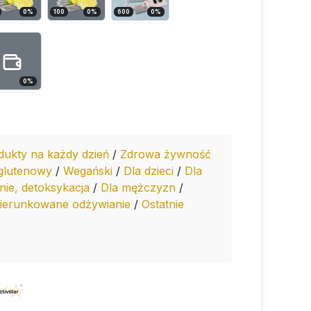
0
%
100
0
%
600
0
%
0
%
dukty na każdy dzień
/
Zdrowa żywność
glutenowy
/
Wegański
/
Dla dzieci
/
Dla
nie, detoksykacja
/
Dla mężczyzn
/
ierunkowane odżywianie
/
Ostatnie