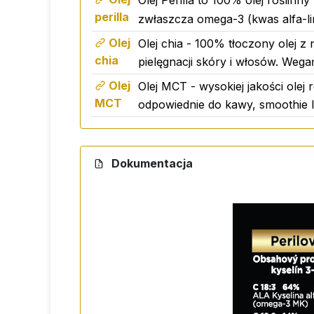
Olej Perilla
to 100% olej roślinny 
Zalecane dzienne spożycie
kwasów omeg
perilla
zwłaszcza omega-3 (kwas alfa-lin
regulacji poziomu cholesterolu, stymulow
Olej
Olej chia - 100% tłoczony olej 
chia
pielęgnacji skóry i włosów. Wegańs
Olej
Olej MCT - wysokiej jakości olej 
MCT
odpowiednie do kawy, smoothie l
Dokumentacja