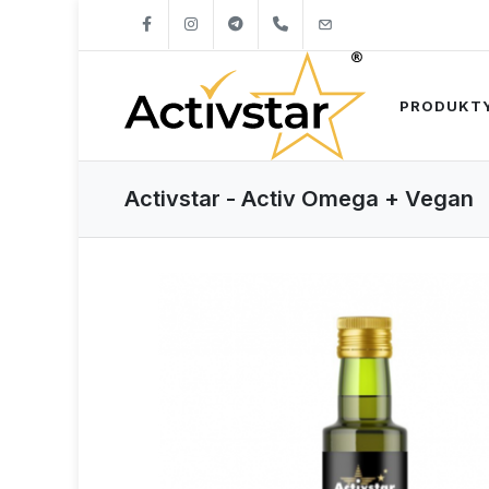
+421904262747
info@activstar.eu
PRODUKT
Activstar - Activ Omega + Vegan