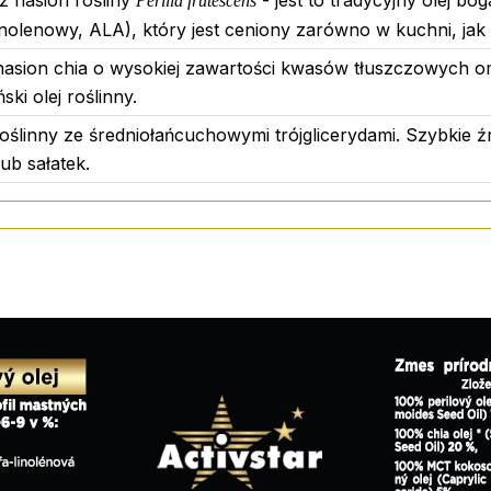
z nasion rośliny
- jest to tradycyjny olej b
Perilla frutescens
a-3 ALA wynosi 2 gramy, co stanowi minimalną ilość pot
olenowy, ALA), który jest ceniony zarówno w kuchni, jak i 
ania aktywności intelektualnej i wspomagania wzrostu u dzi
z nasion chia o wysokiej zawartości kwasów tłuszczowych 
ki olej roślinny.
roślinny ze średniołańcuchowymi trójglicerydami. Szybkie źr
ub sałatek.
Ta zawartość została zablokowana w twoich
preferencjac
prywatności
.