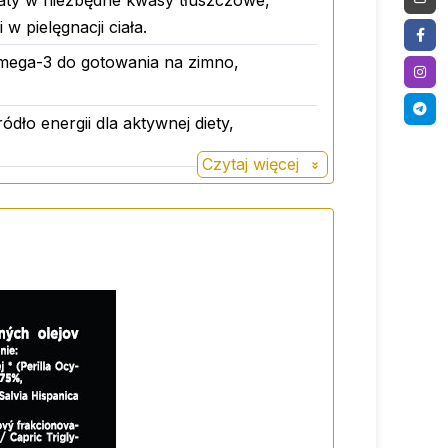
ogaty w niezbędne kwasy tłuszczowe,
rzebną do prawidłowego zasilania mózgu,
w pielęgnacji ciała.
eci.
omega-3 do gotowania na zimno,
ódło energii dla aktywnej diety,
Czytaj więcej
h