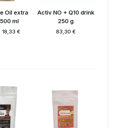
+ Q10 drink
Activ NO drink 250 g
Olej Act
0 g
84,97 €
80,72 € …
30 €
29