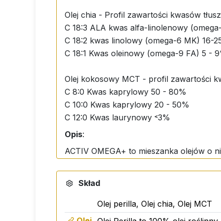
Olej chia - Profil zawartości kwasów tł
C 18:3 ALA kwas alfa-linolenowy (omeg
C 18:2 kwas linolowy (omega-6 MK) 16-
C 18:1 Kwas oleinowy (omega-9 FA) 5 - 
Olej kokosowy MCT - profil zawartości 
C 8:0 Kwas kaprylowy 50 - 80%
C 10:0 Kwas kaprylowy 20 - 50%
C 12:0 Kwas laurynowy ˂3%
Opis
:
ACTIV OMEGA+ to mieszanka olejów o nie
roślinny ekstrahowany z czarnych nasion
kwasów tłuszczowych omega-6.
Skład
Zawiera również dużą ilość kwasów tłu
3, -6 i -9, mieszanka olejów OMEGA+ je
Olej perilla, Olej chia, Olej MCT
ALA do EPA, a następnie DHA nawet po 6
Olej