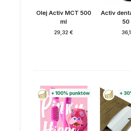
v MCT 500
Activ dental oil fresh
Activ
l
50 ml
reswerat
24
2 €
36,16 €
80,72 € …
%
punktów
+
30%
punktów