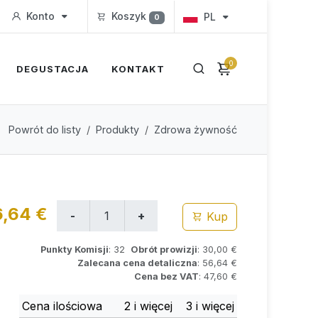
Konto
Koszyk
PL
0
0
DEGUSTACJA
KONTAKT
Powrót do listy
Produkty
Zdrowa żywność
6,64 €
Kup
Punkty Komisji
: 32
Obrót prowizji
: 30,00 €
Zalecana cena detaliczna
: 56,64 €
Cena bez VAT
: 47,60 €
Cena ilościowa
2 i więcej
3 i więcej