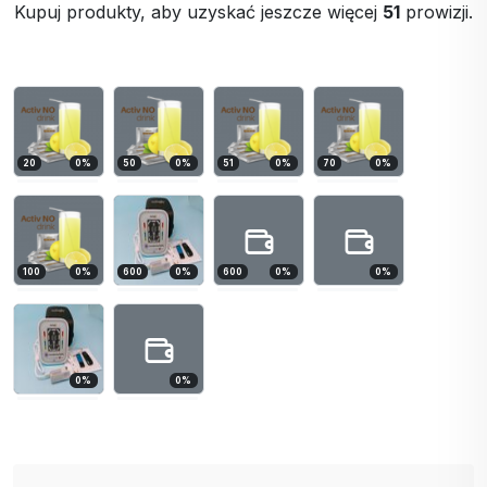
Kupuj produkty, aby uzyskać jeszcze więcej
51
prowizji.
20
0
%
50
0
%
51
0
%
70
0
%
100
0
%
600
0
%
600
0
%
0
%
0
%
0
%