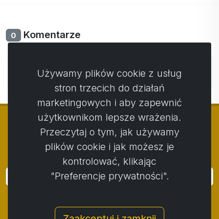
Komentarze
0
Nie ma jeszcze komentarzy. Bądź pierwszy ze swoim
Używamy plików cookie z usług
komentarzem.
stron trzecich do działań
marketingowych i aby zapewnić
użytkownikom lepsze wrażenia.
Przeczytaj o tym, jak używamy
plików cookie i jak możesz je
© Copyright 2014 - 2026
Activstar
kontrolować, klikając
"Preferencje prywatności".
Zaloguj się
Subskrybuj wiadomości i wydarzenia
Zaakceptuj i zamknij