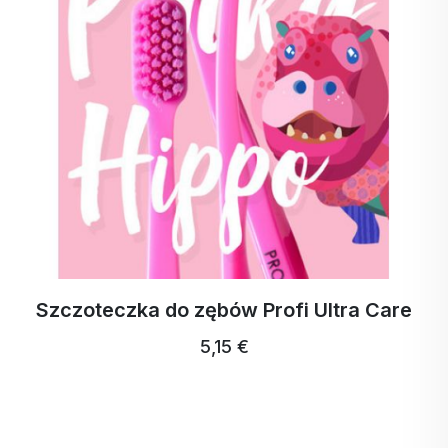
Wspomaga witalność i regenerację
Bez GMO, bez glutenu i laktozy
Odpowiedni dla wegan
Wyprodukowano w UE
Dawkowanie: 2-3 razy dziennie 3 wstrzyknięcia do
jamy ustnej.
⚠️ Nieodpowiednie dla dzieci poniżej 3 roku życia.
Activ YOUNG = aktywność, energia, młodość.
Rozpocznij dzień od dawki witalności - prosto,
skutecznie i nowocześnie!
Szczoteczka do zębów Profi Ultra Care
5,15 €