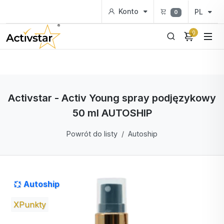
Konto
PL
0
0
Activstar - Activ Young spray podjęzykowy
50 ml AUTOSHIP
Powrót do listy
Autoship
Autoship
XPunkty