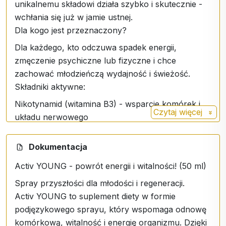
unikalnemu składowi działa szybko i skutecznie -
wchłania się już w jamie ustnej.
Dla kogo jest przeznaczony?
Dla każdego, kto odczuwa spadek energii,
zmęczenie psychiczne lub fizyczne i chce
zachować młodzieńczą wydajność i świeżość.
Składniki aktywne:
Nikotynamid (witamina B3) - wsparcie komórek i
Czytaj więcej
układu nerwowego
D-ryboza - źródło energii komórkowej
Dokumentacja
Kozieradka pospolita (Astragalus membranaceus)
- adaptogen wspierający odporność i witalność.
Activ YOUNG - powrót energii i witalności! (50 ml)
Glicerol, woda, sorbinian potasu
Spray przyszłości dla młodości i regeneracji.
Activ YOUNG to suplement diety w formie
Korzyści:
podjęzykowego sprayu, który wspomaga odnowę
Szybkie wchłanianie przez błonę śluzową
komórkową, witalność i energię organizmu. Dzięki