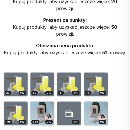
Kupuj produkty, aby uzyskać jeszcze więcej
20
prowizji.
Prezent za punkty
:
Kupuj produkty, aby uzyskać jeszcze więcej
50
prowizji.
Obniżona cena produktu
:
Kupuj produkty, aby uzyskać jeszcze więcej
51
prowizji.
20
0
%
50
0
%
51
0
%
70
0
%
100
0
%
600
0
%
0
%
0
%