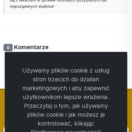
się z lekarzem w sprawie możliwych pozytywnych lub
niepożądanych skutków!
Komentarze
0
Nie ma jeszcze komentarzy. Bądź pierwszy ze swoim
Używamy plików cookie z usług
komentarzem.
stron trzecich do działań
marketingowych i aby zapewnić
użytkownikom lepsze wrażenia.
Przeczytaj o tym, jak używamy
plików cookie i jak możesz je
© Copyright 2014 - 2026
Activstar
kontrolować, klikając