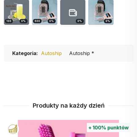
100
0
%
600
0
%
0
%
0
%
Kategoria:
Autoship
Autoship *
Produkty na każdy dzień
nktów
+
30%
pu