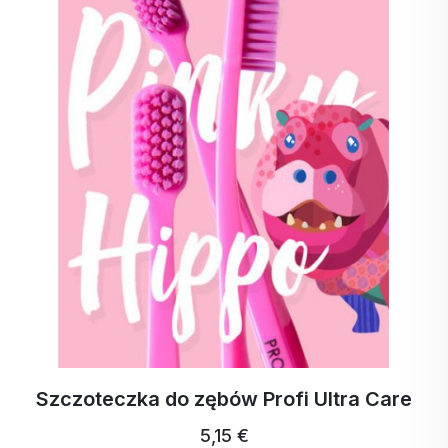
 Care
ActivStrips Paski do prania na 32 p
18,94 €
17,99 € …