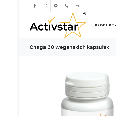
+421904262747
info@activstar.eu
PRODUKT
Chaga 60 wegańskich kapsułek