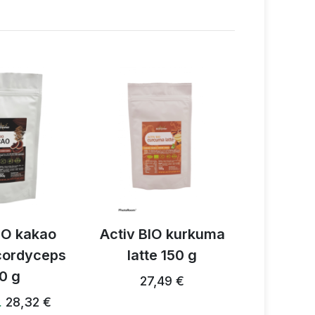
IO kakao
Activ BIO kurkuma
Activ 3
 cordyceps
latte 150 g
prz
0 g
grzybow
27,49 €
28,32 €
…
28,24 €