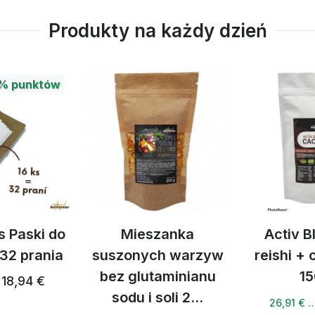
Produkty na każdy dzień
%
punktów
s Paski do
Mieszanka
Activ B
 32 prania
suszonych warzyw
reishi +
bez glutaminianu
15
18,94 €
sodu i soli 2...
26,91 € 