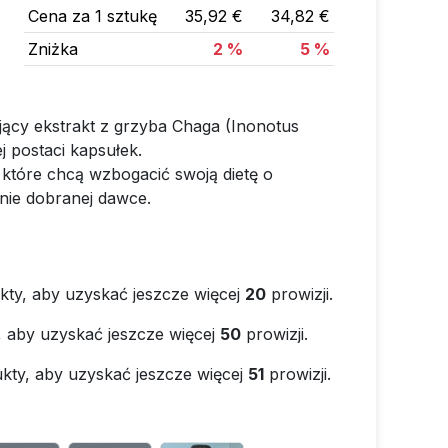
Cena za 1 sztukę
35,92 €
34,82 €
Zniżka
2 %
5 %
jący ekstrakt z grzyba Chaga (Inonotus
 postaci kapsułek.
 które chcą wzbogacić swoją dietę o
jnie dobranej dawce.
kty, aby uzyskać jeszcze więcej
20
prowizji.
, aby uzyskać jeszcze więcej
50
prowizji.
kty, aby uzyskać jeszcze więcej
51
prowizji.