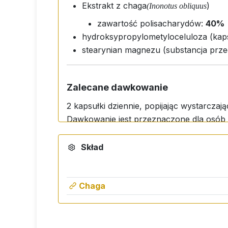
Ekstrakt z chaga
)
(Inonotus obliquus
zawartość polisacharydów:
40%
hydroksypropylometyloceluloza (kaps
stearynian magnezu (substancja prze
Zalecane dawkowanie
2 kapsułki dziennie, popijając wystarczają
Dawkowanie jest przeznaczone dla osób 
Skład
Chaga