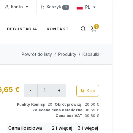
Konto
Koszyk
PL
0
0
DEGUSTACJA
KONTAKT
Powrót do listy
Produkty
Kapsułki
6,65 €
Kup
Punkty Komisji
: 20
Obrót prowizji
: 20,00 €
Zalecana cena detaliczna
: 36,65 €
Cena bez VAT
: 30,80 €
Cena ilościowa
2 i więcej
3 i więcej