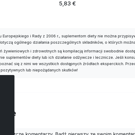
5,83 €
 Europejskiego i Rady z 2006 r., suplementom diety nie można przypis
 dotyczą ogólnego działania poszczególnych składników, o których możn
 żywieniowych i zdrowotnych są kompilacją informacji swobodnie dostę
nie suplementów diety lub ich działanie odżywcze i lecznicze. Jeśli ko
poznać się z nimi we wszystkich dostępnych źródłach eksperckich. Prz
 pozytywnych lub niepożądanych skutków!
arze
ma jeszcze komentarzy. Bądź pierwszy ze swoim komenta