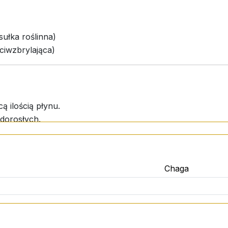
ułka roślinna)
ciwzbrylająca)
cą ilością płynu.
dorosłych.
Chaga