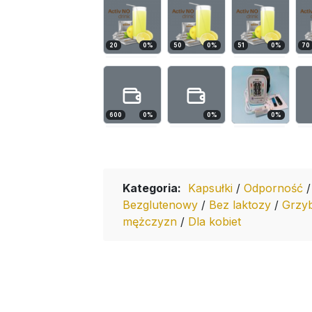
20
0
%
50
0
%
51
0
%
70
600
0
%
0
%
0
%
Kategoria:
Kapsułki
/
Odporność
Bezglutenowy
/
Bez laktozy
/
Grzyb
mężczyzn
/
Dla kobiet