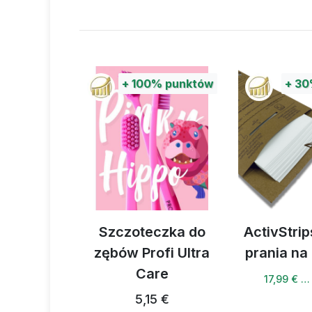
%
punktów
+
100%
punktów
+
30
portowa
Szczoteczka do
ActivStrip
zębów Profi Ultra
prania na
4 €
Care
17,99 € …
5,15 €