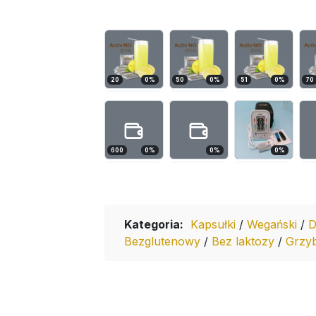
20
0
%
50
0
%
51
0
%
70
600
0
%
0
%
0
%
Kategoria:
Kapsułki
/
Wegański
/
D
Bezglutenowy
/
Bez laktozy
/
Grzyb