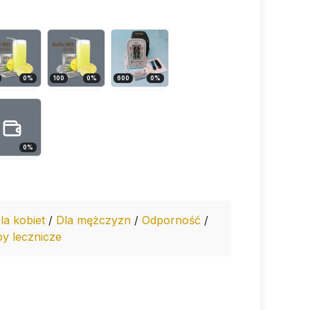
0
%
100
0
%
600
0
%
0
%
la kobiet
/
Dla mężczyzn
/
Odporność
/
y lecznicze