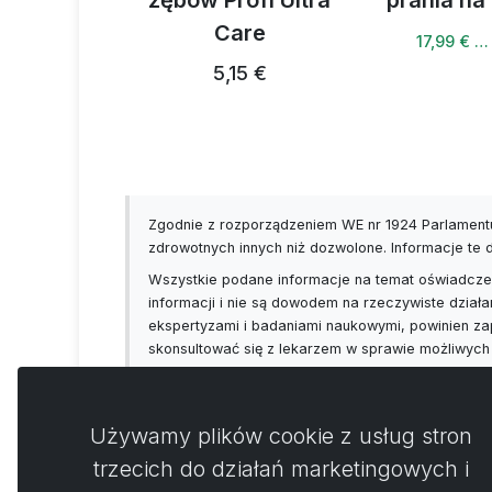
zębów Profi Ultra
prania na
4 €
Care
17,99 € …
5,15 €
Zgodnie z rozporządzeniem WE nr 1924 Parlamentu
zdrowotnych innych niż dozwolone. Informacje te
Wszystkie podane informacje na temat oświadczeń
informacji i nie są dowodem na rzeczywiste działa
ekspertyzami i badaniami naukowymi, powinien za
skonsultować się z lekarzem w sprawie możliwych
Używamy plików cookie z usług stron
trzecich do działań marketingowych i