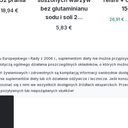
 32 prania
suszonych warzyw
reishi +
bez glutaminianu
15
18,94 €
sodu i soli 2...
26,91 € 
5,83 €
 Europejskiego i Rady z 2006 r., suplementom diety nie można przypis
 dotyczą ogólnego działania poszczególnych składników, o których możn
 żywieniowych i zdrowotnych są kompilacją informacji swobodnie dostę
nie suplementów diety lub ich działanie odżywcze i lecznicze. Jeśli ko
poznać się z nimi we wszystkich dostępnych źródłach eksperckich. Prz
 pozytywnych lub niepożądanych skutków!