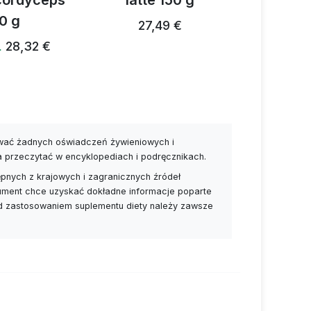
 cordyceps
latte 150 g
prz
0 g
grzybow
27,49 €
28,32 €
…
28,24 €
ywać żadnych oświadczeń żywieniowych i
a przeczytać w encyklopediach i podręcznikach.
pnych z krajowych i zagranicznych źródeł
nsument chce uzyskać dokładne informacje poparte
ed zastosowaniem suplementu diety należy zawsze