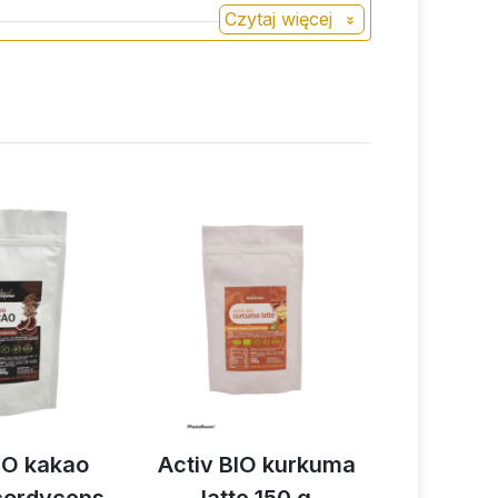
Czytaj więcej
IO kakao
Activ BIO kurkuma
Activ 3