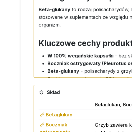
Beta-glukany
to rodzaj polisacharydów,
stosowane w suplementach ze względu n
organizm.
Kluczowe cechy produk
W 100% wegańskie kapsułki
- bez s
Boczniak ostrygowaty (Pleurotus o
Beta-glukany
- polisacharydy z grz
Praktyczne opakowanie 60 kapsułe
Skład
Betaglukan, Boc
Betaglukan
Boczniak
Grzyb zawiera k