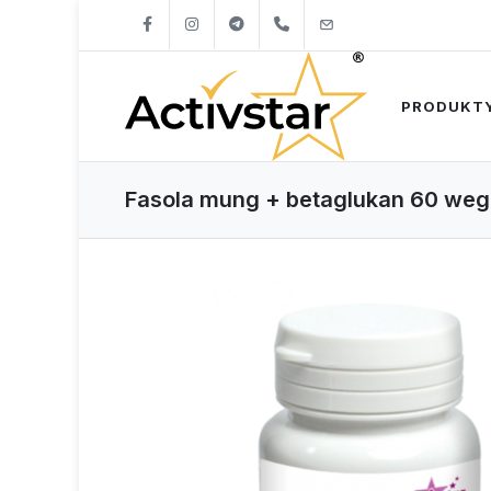
+421904262747
info@activstar.eu
PRODUKT
Fasola mung + betaglukan 60 weg