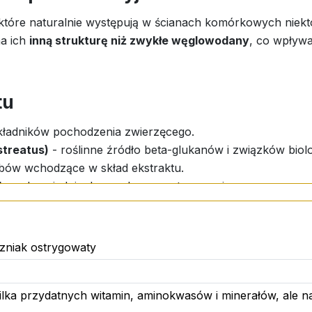
 które naturalnie występują w ścianach komórkowych niek
a ich
inną strukturę niż zwykłe węglowodany
, co wpływa
tu
kładników pochodzenia zwierzęcego.
streatus)
- roślinne źródło beta-glukanów i związków biol
ybów wchodzące w skład ekstraktu.
k
- odpowiednie do regularnego stosowania.
zniak ostrygowaty
ilka przydatnych witamin, aminokwasów i minerałów, ale n