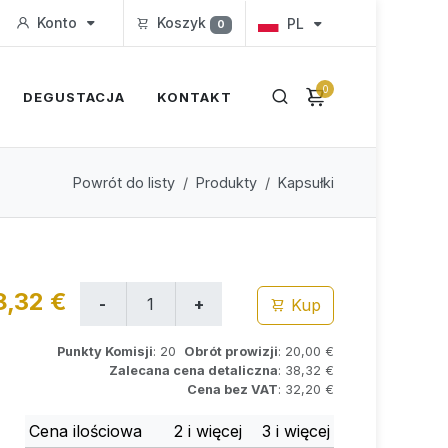
Konto
Koszyk
PL
0
0
DEGUSTACJA
KONTAKT
Powrót do listy
Produkty
Kapsułki
8,32 €
Kup
Punkty Komisji
: 20
Obrót prowizji
: 20,00 €
Zalecana cena detaliczna
: 38,32 €
Cena bez VAT
: 32,20 €
Cena ilościowa
2 i więcej
3 i więcej