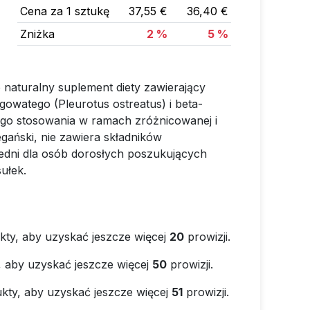
Cena za 1 sztukę
37,55 €
36,40 €
Zniżka
2 %
5 %
 naturalny suplement diety zawierający
gowatego (Pleurotus ostreatus) i beta-
go stosowania w ramach zróżnicowanej i
egański, nie zawiera składników
edni dla osób dorosłych poszukujących
ułek.
kty, aby uzyskać jeszcze więcej
20
prowizji.
, aby uzyskać jeszcze więcej
50
prowizji.
kty, aby uzyskać jeszcze więcej
51
prowizji.