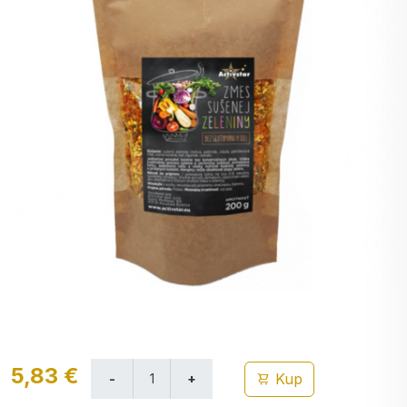
5,83 €
Kup