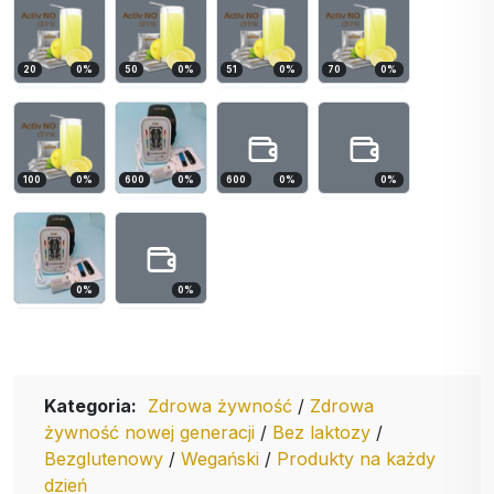
20
0
%
50
0
%
51
0
%
70
0
%
100
0
%
600
0
%
600
0
%
0
%
0
%
0
%
Kategoria:
Zdrowa żywność
/
Zdrowa
żywność nowej generacji
/
Bez laktozy
/
Bezglutenowy
/
Wegański
/
Produkty na każdy
dzień