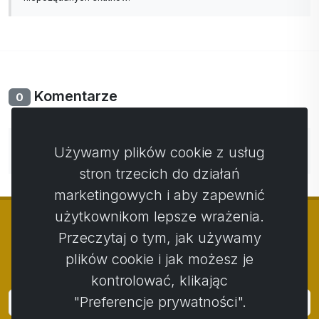
Komentarze
0
Nie ma jeszcze komentarzy. Bądź pierwszy ze swoim
Używamy plików cookie z usług
komentarzem.
stron trzecich do działań
marketingowych i aby zapewnić
użytkownikom lepsze wrażenia.
Przeczytaj o tym, jak używamy
plików cookie i jak możesz je
© Copyright 2014 - 2026
Activstar
kontrolować, klikając
"Preferencje prywatności".
Zaloguj się