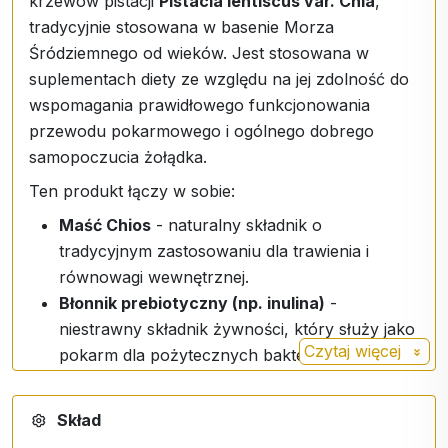
krzewów pistacji
Pistacia lentiscus var. Chia
,
tradycyjnie stosowana w basenie Morza
Śródziemnego od wieków. Jest stosowana w
suplementach diety ze względu na jej zdolność do
wspomagania prawidłowego funkcjonowania
przewodu pokarmowego i ogólnego dobrego
samopoczucia żołądka.
Ten produkt łączy w sobie:
Maść Chios
- naturalny składnik o
tradycyjnym zastosowaniu dla trawienia i
równowagi wewnętrznej.
Błonnik prebiotyczny (np. inulina)
-
niestrawny składnik żywności, który służy jako
Czytaj więcej
pokarm dla pożytecznych bakterii jelitowych i
może wspierać zdrową florę jelitową.
Kapsułka wegańska
- wolna od składników
Skład
pochodzenia zwierzęcego, odpowiednia dla