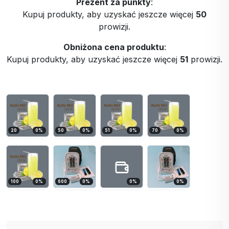
Prezent za punkty
:
Kupuj produkty, aby uzyskać jeszcze więcej
50
prowizji.
Obniżona cena produktu
:
Kupuj produkty, aby uzyskać jeszcze więcej
51
prowizji.
20
0
%
50
0
%
51
0
%
70
0
%
100
0
%
600
0
%
0
%
0
%