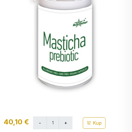
40,10 €
Kup