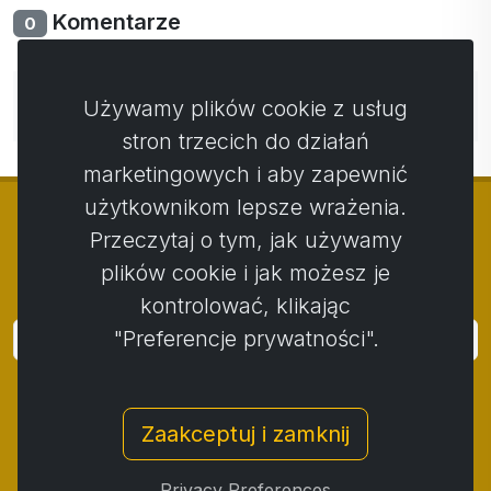
Komentarze
0
Nie ma jeszcze komentarzy. Bądź pierwszy ze swoim
Używamy plików cookie z usług
komentarzem.
stron trzecich do działań
marketingowych i aby zapewnić
użytkownikom lepsze wrażenia.
Przeczytaj o tym, jak używamy
plików cookie i jak możesz je
© Copyright 2014 - 2026
Activstar
kontrolować, klikając
"Preferencje prywatności".
Zaloguj się
Subskrybuj wiadomości i wydarzenia
Zaakceptuj i zamknij
Kontakt
/
Zasady i warunki
/
Polityka prywatności
/
Procedura składania skarg
/
Protokół reklamacji
/
Privacy Preferences
Odstąpienie od umowy
/
Cookies