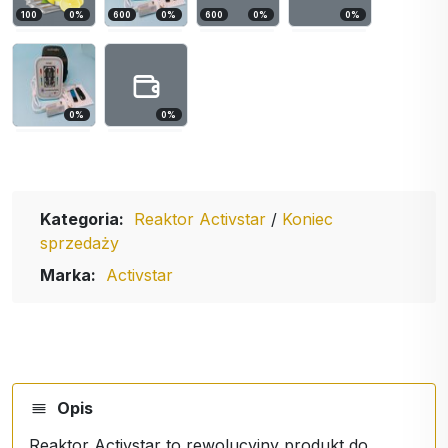
100
0
%
600
0
%
600
0
%
0
%
0
%
0
%
Kategoria:
Reaktor Activstar
/
Koniec
sprzedaży
Marka:
Activstar
Opis
Reaktor Activstar to rewolucyjny produkt do