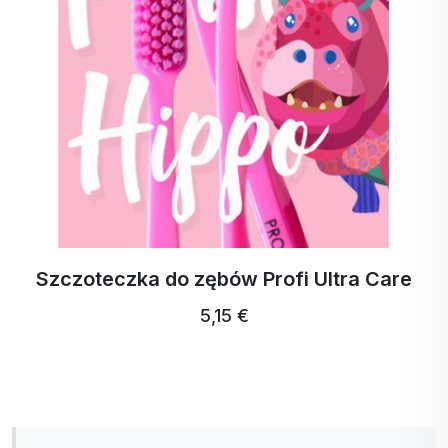
bakterii. To znacznie zwiększa skuteczność
chloru, który łatwiej przenika do ciała komórki
bakterii. Jednocześnie zmniejsza on zawartość
chloru w wodzie nawet o 60%. Reaktor kinetyczny
przekształca kamień w proszek zwany aragonitem,
który nie stanowi zagrożenia dla zdrowia. Usuwa
metale ciężkie z wody poprzez silne utlenianie.
Reaktor Kinetic reguluje przepływ wody do stałego
poziomu 5 l/min, co pozwala zaoszczędzić do
50% kosztów wody.
Szczoteczka do zębów Profi Ultra Care
Korzystając z reaktora Activstar, znacznie
5,15 €
zmniejszasz zanieczyszczenie środowiska i
oszczędzasz na kosztach zakupu wody
butelkowanej, co dodatkowo wiąże się z
obowiązkiem recyklingu. Reaktor Activstar pomaga
w leczeniu chorób skóry (sucha, podrażniona