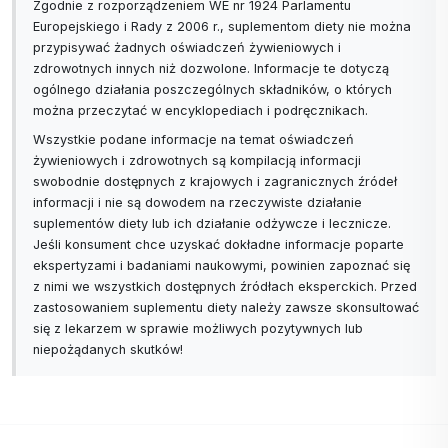
Zgodnie z rozporządzeniem WE nr 1924 Parlamentu
skóra, łuszczyca...), poprawia nawilżenie ciała i
Europejskiego i Rady z 2006 r., suplementom diety nie można
skóry głowy.
przypisywać żadnych oświadczeń żywieniowych i
zdrowotnych innych niż dozwolone. Informacje te dotyczą
Jest przenośny, więc można go zabrać na
ogólnego działania poszczególnych składników, o których
można przeczytać w encyklopediach i podręcznikach.
wakacje i w podróż służbową.
Oszczędność wody na poziomie 50%, dzięki
Wszystkie podane informacje na temat oświadczeń
żywieniowych i zdrowotnych są kompilacją informacji
czemu inwestycja zwraca się w ciągu kilku
swobodnie dostępnych z krajowych i zagranicznych źródeł
miesięcy. Picie wody prosto z kranu, dzięki czemu
informacji i nie są dowodem na rzeczywiste działanie
oszczędzasz na wodzie butelkowanej
suplementów diety lub ich działanie odżywcze i lecznicze.
Jeśli konsument chce uzyskać dokładne informacje poparte
ekspertyzami i badaniami naukowymi, powinien zapoznać się
Reaktor Activstar łączy 2 produkty w jednym i
z nimi we wszystkich dostępnych źródłach eksperckich. Przed
oczyszcza do 90 000 litrów wody. Nowy
zastosowaniem suplementu diety należy zawsze skonsultować
wymienny reaktor Kinetic należy zakupić po 45
się z lekarzem w sprawie możliwych pozytywnych lub
000 litrów oczyszczonej wody lub po roku.
niepożądanych skutków!
Produkt jest objęty 2-letnią gwarancją, a reaktor
Kinetic Reactor - roczną.