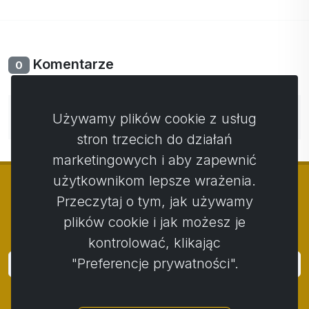
Komentarze
0
Nie ma jeszcze komentarzy. Bądź pierwszy ze swoim
Używamy plików cookie z usług
komentarzem.
stron trzecich do działań
marketingowych i aby zapewnić
użytkownikom lepsze wrażenia.
Przeczytaj o tym, jak używamy
plików cookie i jak możesz je
© Copyright 2014 - 2026
Activstar
kontrolować, klikając
"Preferencje prywatności".
Zaloguj się
Subskrybuj wiadomości i wydarzenia