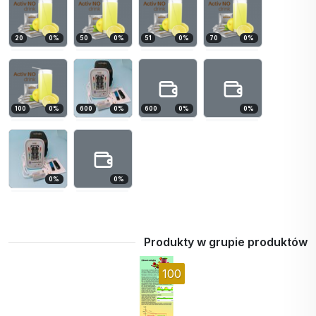
20
0
%
50
0
%
51
0
%
70
0
%
100
0
%
600
0
%
600
0
%
0
%
0
%
0
%
Produkty w grupie produktów
100