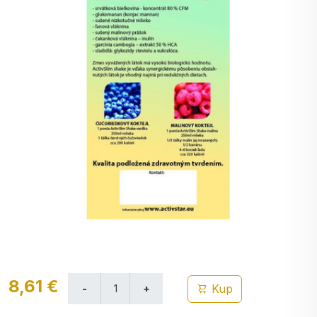
8,61 €
Kup