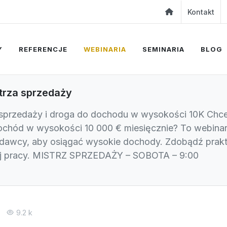
Kontakt
Y
REFERENCJE
WEBINARIA
SEMINARIA
BLOG
trza sprzedaży
przedaży i droga do dochodu w wysokości 10K Chces
chód w wysokości 10 000 € miesięcznie? To webinariu
awcy, aby osiągać wysokie dochody. Zdobądź praktyc
ej pracy. MISTRZ SPRZEDAŻY – SOBOTA – 9:00
9.2 k