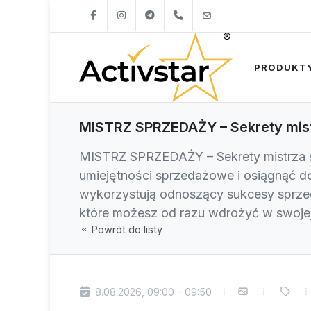
+421904262747
info@activstar.eu
PRODUKT
MISTRZ SPRZEDAŻY – Sekrety mis
MISTRZ SPRZEDAŻY – Sekrety mistrza s
umiejętności sprzedażowe i osiągnąć do
wykorzystują odnoszący sukcesy sprzed
które możesz od razu wdrożyć w swoj
Powrót do listy
8.08.2026, 09:00 - 09:50