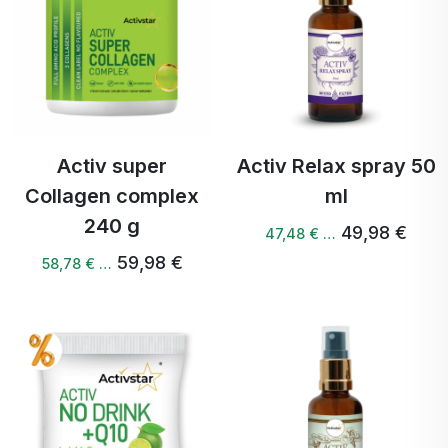
Activ super
Activ Relax spray 50
Collagen complex
ml
240 g
49,98 €
47,48 € …
59,98 €
58,78 € …