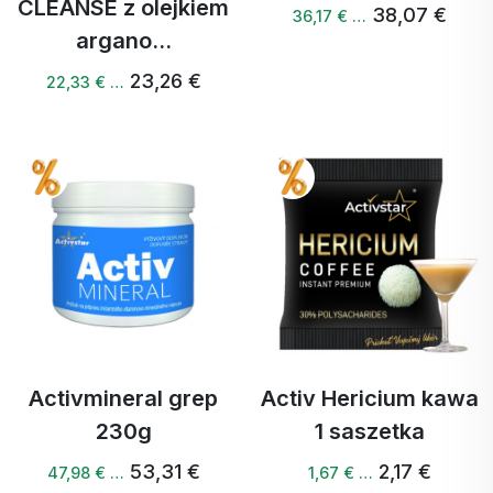
CLEANSE z olejkiem
38,07 €
36,17 € …
argano...
23,26 €
22,33 € …
Activmineral grep
Activ Hericium kawa
230g
1 saszetka
53,31 €
2,17 €
47,98 € …
1,67 € …