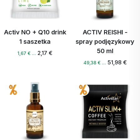
Activ NO + Q10 drink
ACTIV REISHI -
1 saszetka
spray podjęzykowy
50 ml
2,17 €
1,67 € …
51,98 €
49,38 € …