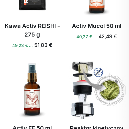
Kawa Activ REISHI -
Activ Mucol 50 ml
275 g
42,48 €
40,37 € …
51,83 €
49,23 € …
Activ FE 50 ml
Reaktor kinetyczny