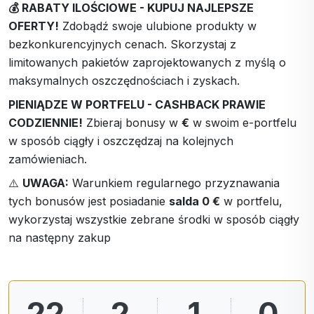
💰 RABATY ILOŚCIOWE - KUPUJ NAJLEPSZE
OFERTY!
Zdobądź swoje ulubione produkty w
bezkonkurencyjnych cenach. Skorzystaj z
limitowanych pakietów zaprojektowanych z myślą o
maksymalnych oszczędnościach i zyskach.
PIENIĄDZE W PORTFELU - CASHBACK PRAWIE
CODZIENNIE!
Zbieraj bonusy w
€
w swoim e-portfelu
w sposób ciągły i oszczędzaj na kolejnych
zamówieniach.
⚠️
UWAGA:
Warunkiem regularnego przyznawania
tych bonusów jest posiadanie
salda 0 €
w portfelu,
wykorzystaj wszystkie zebrane środki w sposób ciągły
na następny zakup
22
2
0
59