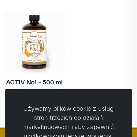
ACTIV No1 - 500 ml
65,81 €
62,52 € …
Używamy plików cookie z usług
stron trzecich do działań
marketingowych i aby zapewnić
użytkownikom lepsze wrażenia.