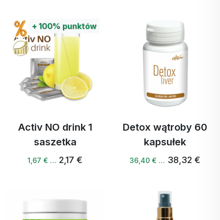
+
100%
punktów
Activ NO drink 1
Detox wątroby 60
saszetka
kapsułek
2,17 €
38,32 €
1,67 € …
36,40 € …