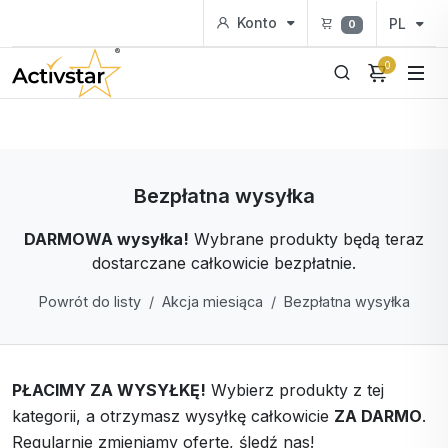
Konto
PL
0
0
Bezpłatna wysyłka
DARMOWA wysyłka!
Wybrane produkty będą teraz
dostarczane całkowicie bezpłatnie.
Powrót do listy
Akcja miesiąca
Bezpłatna wysyłka
PŁACIMY ZA WYSYŁKĘ!
Wybierz produkty z tej
kategorii, a otrzymasz wysyłkę całkowicie
ZA DARMO
.
Regularnie zmieniamy ofertę, śledź nas!