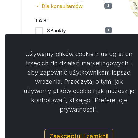
Dla konsultantów
4
TAGI
XPunkty
1
CENA BEZ VAT
s
Używamy plików cookie z usług stron
Od
Do
trzecich do działań marketingowych i
aby zapewnić użytkownikom lepsze
PUNKTY KOMISJI
wrażenia. Przeczytaj o tym, jak
Od
Do
używamy plików cookie i jak możesz je
kontrolować, klikając "Preferencje
prywatności".
Zaakceptuj i zamknij