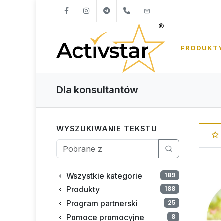
+421904262747
info@activstar.eu
PRODUKT
Dla konsultantów
WYSZUKIWANIE TEKSTU
Wszystkie kategorie
189
Produkty
188
Program partnerski
25
Pomoce promocyjne
8