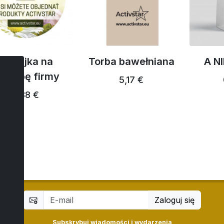
Naklejka na
Torba bawełniana
A N
iedzibę firmy
5,17 €
2,88 €
Zaloguj się
Subskrybuj wiadomości i wydarzenia