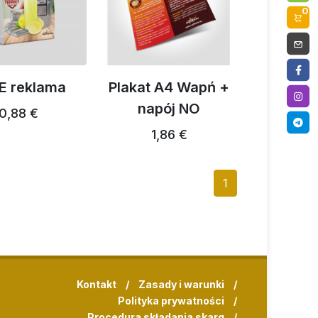
0
IE reklama
Plakat A4 Wapń +
napój NO
0,88 €
1,86 €
1
Kontakt
/
Zasady i warunki
/
Polityka prywatności
/
Procedura składania skarg
/