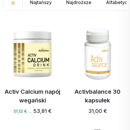
Najtańszy
Najdroższe
Alfabetycz
Activ Calcium napój
Activbalance 30
wegański
kapsułek
53,81 €
31,00 €
51,13 € …