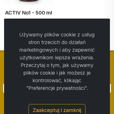
ACTIV No1 - 500 ml
65,81 €
62,52 € …
Używamy plików cookie z usług
stron trzecich do działań
marketingowych i aby zapewnić
użytkownikom lepsze wrażenia.
Przeczytaj o tym, jak używamy
plików cookie i jak możesz je
© Copyright 2014 - 2026
Activstar
kontrolować, klikając
"Preferencje prywatności".
Zaloguj się
Subskrybuj wiadomości i wydarzenia
Zaakceptuj i zamknij
Kontakt
/
Zasady i warunki
/
Polityka prywatności
/