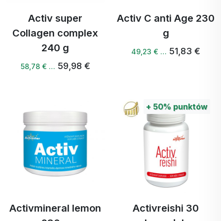
Activ super
Activ C anti Age 230
Collagen complex
g
240 g
51,83 €
49,23 € …
59,98 €
58,78 € …
+
50%
punktów
Activmineral lemon
Activreishi 30