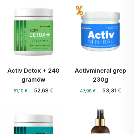
Activ Detox + 240
Activmineral grep
gramów
230g
52,68 €
53,31 €
51,10 € …
47,98 € …