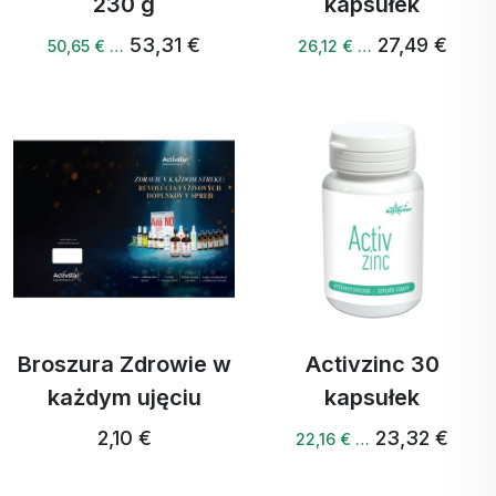
230 g
kapsułek
53,31 €
27,49 €
50,65 € …
26,12 € …
Broszura Zdrowie w
Activzinc 30
każdym ujęciu
kapsułek
2,10 €
23,32 €
22,16 € …