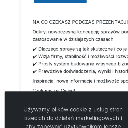
NA CO CZEKASZ PODCZAS PREZENTACJI
Odkryj nowoczesną koncepcję sprayów pod
zastosowanie w dzisiejszych czasach.
✔️ Dlaczego spraye są tak skuteczne i co j
✔️ Wizja firmy, stabilność i możliwości rozw
✔️ Prosty system budowania własnego bizne
✔️ Prawdziwe doświadczenia, wyniki i histor
Inspiracja, nowe informacje i możliwość sp
Czekamy na Ciebie!
Używamy plików cookie z usług stron
trzecich do działań marketingowych i
aby zapewnić użytkownikom lepsze
Koment