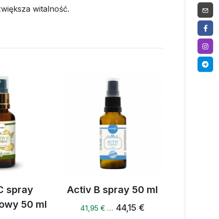
zwiększa witalność.
C spray
Activ B spray 50 ml
Syrop Ac
owy 50 ml
20
44,15 €
41,95 € …