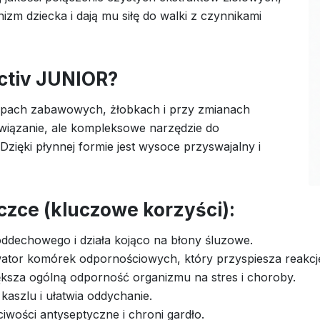
zm dziecka i dają mu siłę do walki z czynnikami
ctiv JUNIOR?
rupach zabawowych, żłobkach i przy zmianach
związanie, ale kompleksowe narzędzie do
 Dzięki płynnej formie jest wysoce przyswajalny i
czce (kluczowe korzyści):
dechowego i działa kojąco na błony śluzowe.
wator komórek odpornościowych, który przyspiesza reakcję
iększa ogólną odporność organizmu na stres i choroby.
kaszlu i ułatwia oddychanie.
ciwości antyseptyczne i chroni gardło.