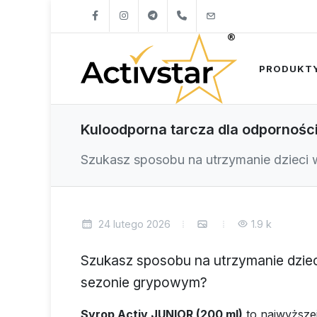
+421904262747
info@activstar.eu
PRODUKT
Kuloodporna tarcza dla odporności
Szukasz sposobu na utrzymanie dzieci w
24 lutego 2026
1.9 k
Szukasz sposobu na utrzymanie dzieci
sezonie grypowym?
Syrop Activ JUNIOR (200 ml)
to najwyższej