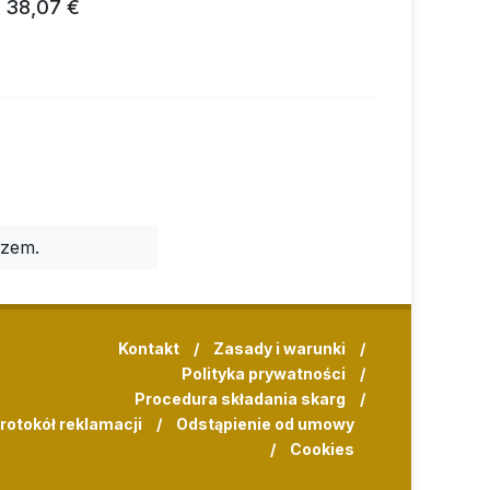
38,07 €
…
33,24 €
rzem.
Kontakt
/
Zasady i warunki
/
Polityka prywatności
/
Procedura składania skarg
/
rotokół reklamacji
/
Odstąpienie od umowy
/
Cookies