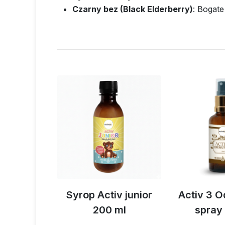
Czarny bez (Black Elderberry)
: Bogate
ray 50 ml
Syrop Activ junior
Activ 3 
200 ml
spray
44,15 €