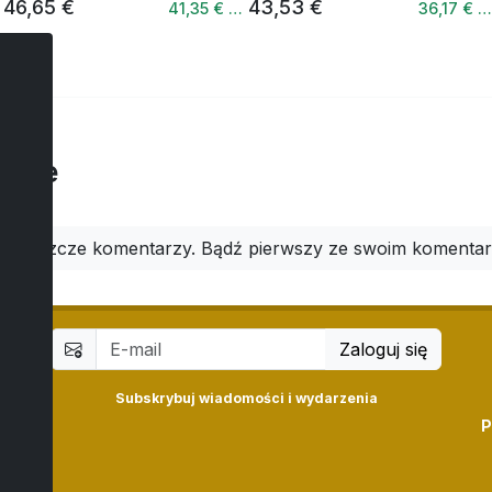
46,65 €
43,53 €
41,35 € …
36,17 € 
arze
ma jeszcze komentarzy. Bądź pierwszy ze swoim komenta
Zaloguj się
Subskrybuj wiadomości i wydarzenia
P