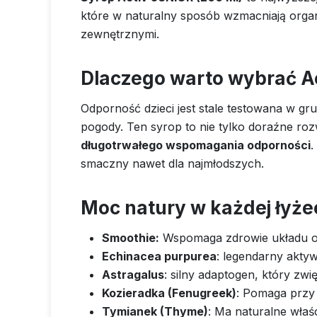
które w naturalny sposób wzmacniają organi
zewnętrznymi.
Dlaczego warto wybrać A
Odporność dzieci jest stale testowana w g
pogody. Ten syrop to nie tylko doraźne ro
długotrwałego wspomagania odporności
.
smaczny nawet dla najmłodszych.
Moc natury w każdej łyże
Smoothie:
Wspomaga zdrowie układu od
Echinacea purpurea
: legendarny akty
Astragalus
: silny adaptogen, który zw
Kozieradka (Fenugreek)
: Pomaga przy 
Tymianek (Thyme)
: Ma naturalne właś