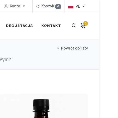
Konto
Koszyk
PL
0
0
DEGUSTACJA
KONTAKT
Powrót do listy
owym?