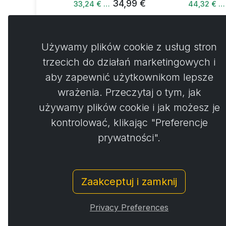
34,99 €
33,24 € …
44,32 € …
Używamy plików cookie z usług stron
trzecich do działań marketingowych i
aby zapewnić użytkownikom lepsze
Koment
0
wrażenia. Przeczytaj o tym, jak
używamy plików cookie i jak możesz je
Nie 
kontrolować, klikając "Preferencje
prywatności".
Zaakceptuj i zamknij
© Copyright 2014 - 2026
Activstar
Privacy Preferences