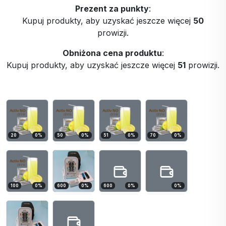
Prezent za punkty
:
Kupuj produkty, aby uzyskać jeszcze więcej
50
prowizji.
Obniżona cena produktu
:
Kupuj produkty, aby uzyskać jeszcze więcej
51
prowizji.
20
0
%
50
0
%
51
0
%
70
0
%
100
0
%
600
0
%
600
0
%
0
%