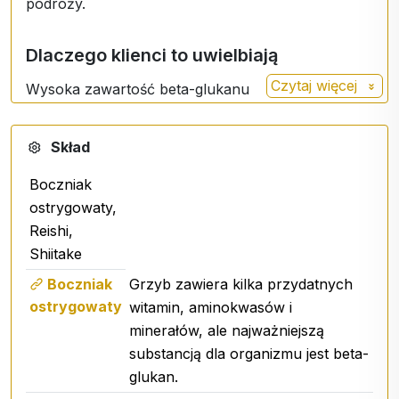
podróży.
Dlaczego klienci to uwielbiają
Czytaj więcej
Wysoka zawartość beta-glukanu
Wsparcie odporności
Uzupełniony witaminą C
Skład
Łatwy w użyciu spray
Bez cukru i laktozy
Boczniak
Odpowiedni dla wegan
ostrygowaty,
Reishi,
Shiitake
Dawkowanie
Boczniak
Grzyb zawiera kilka przydatnych
Dorośli:
3 razy dziennie 2 rozpylenia do jamy
ostrygowaty
witamin, aminokwasów i
ustnej.
minerałów, ale najważniejszą
Dzieci od 3 roku życia:
2 rozpylenia 2 razy
substancją dla organizmu jest beta-
dziennie.
glukan.