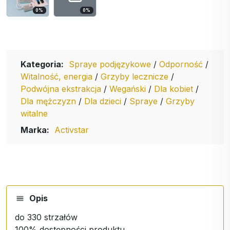
0
%
0
%
Kategoria:
Spraye podjęzykowe
/
Odporność
/
Witalność, energia
/
Grzyby lecznicze
/
Podwójna ekstrakcja
/
Wegański
/
Dla kobiet
/
Dla mężczyzn
/
Dla dzieci
/
Spraye
/
Grzyby
witalne
Marka:
Activstar
Opis
do 330 strzałów
100% dostępności produktu