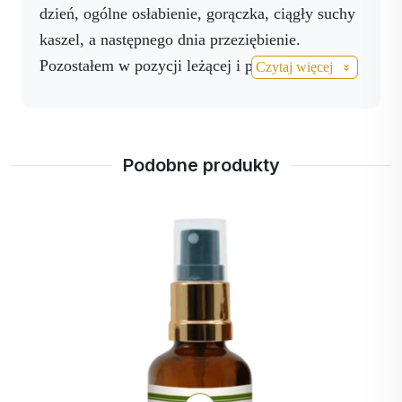
stosowanym pod język, a na ból mamy już pod
dzień, ogólne osłabienie, gorączka, ciągły suchy
ręką spray Activ HEPL. Wszystkie wymienione
kaszel, a następnego dnia przeziębienie.
produkty zostały przetestowane na innych
Pozostałem w pozycji leżącej i postawiłem na
Czytaj więcej
dzieciach,sama satysfakcja. Zdecydowanie
,,kurację w sprayu":
polecam.
produkty - spraye: Activ Help, Activ Tusin, Activ
3 / co 2-3 godz. Activ AG spray / stosować do
Podobne produkty
nosa
Reżim picia: Activ NO Resveratrol, Activ
Calcium / 3 razy dziennie
Rezultat: w piątek, tj. dzień 3, byłem prawie
sprawny
bez leków i silniejszy. SUPER !!!