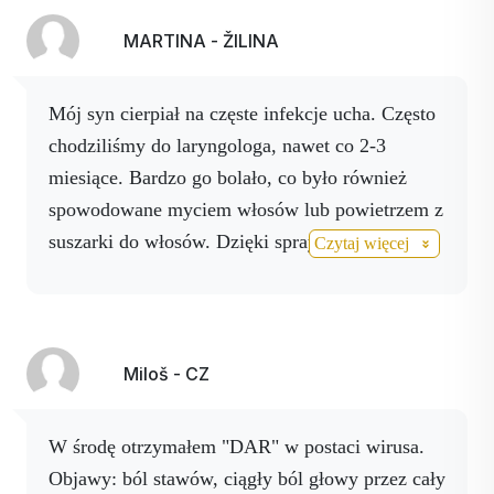
w miejscu niedostępnym dla małych dzieci.
Przechowywać w suchym i ciemnym miejscu w
MARTINA - ŽILINA
temperaturze poniżej 25°C.
Mój syn cierpiał na częste infekcje ucha. Często
chodziliśmy do laryngologa, nawet co 2-3
miesiące. Bardzo go bolało, co było również
spowodowane myciem włosów lub powietrzem z
suszarki do włosów. Dzięki sprayom
Czytaj więcej
ACTIVSTAR żyjemy bez bólu. Kiedy zaczyna
się ból, który jest również ukłuciem w uchu,
rozpylamy spray Activ AG w uchu, polecam
spray Activ Boswelia na watę i spray Activ
Miloš - CZ
Boswelia na zewnątrz. Spraye są jakości nano,
też to czuję, nie pozostają na powierzchni.
W środę otrzymałem "DAR" w postaci wirusa.
Odporność wspieramy sprayem Activ 3,
Objawy: ból stawów, ciągły ból głowy przez cały