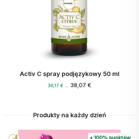
Activ 3 + czarna porzeczka 240 g
57,11 €
54,26 € …
Produkty na każdy dzień
+
100%
punktów