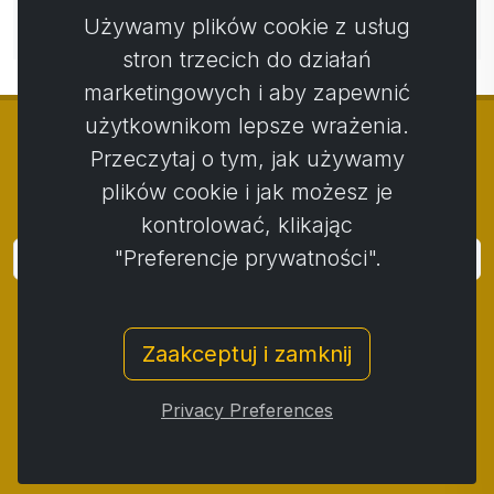
Nie ma jeszcze komentarzy. Bądź pierwszy ze swoim
Używamy plików cookie z usług
komentarzem.
stron trzecich do działań
marketingowych i aby zapewnić
użytkownikom lepsze wrażenia.
Przeczytaj o tym, jak używamy
plików cookie i jak możesz je
© Copyright 2014 - 2026
Activstar
kontrolować, klikając
"Preferencje prywatności".
Zaloguj się
Subskrybuj wiadomości i wydarzenia
Zaakceptuj i zamknij
Kontakt
/
Zasady i warunki
/
Polityka prywatności
/
Procedura składania skarg
/
Protokół reklamacji
/
Privacy Preferences
Odstąpienie od umowy
/
Cookies