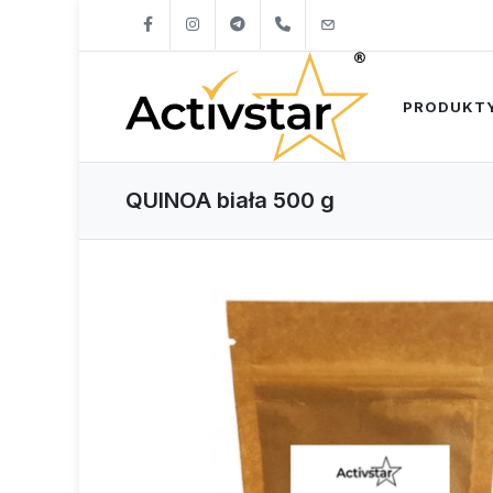
+421904262747
info@activstar.eu
PRODUKT
QUINOA biała 500 g