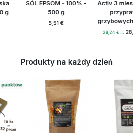
 - 100% -
Activ 3 mieszanka
Ksylitol
0 g
przypraw
brzozo
grzybowych 150 g
1 €
7,
28,82 €
28,24 € …
Produkty na każdy dzień