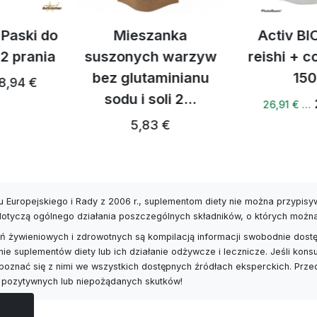
zanka
Activ BIO kakao
Activ BI
h warzyw
reishi + cordyceps
latte
aminianu
150 g
27,
oli 2...
28,32 €
26,91 € …
3 €
 Europejskiego i Rady z 2006 r., suplementom diety nie można przypis
 dotyczą ogólnego działania poszczególnych składników, o których możn
 żywieniowych i zdrowotnych są kompilacją informacji swobodnie dostę
nie suplementów diety lub ich działanie odżywcze i lecznicze. Jeśli ko
poznać się z nimi we wszystkich dostępnych źródłach eksperckich. Prz
 pozytywnych lub niepożądanych skutków!