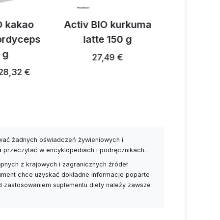
O kurkuma
Activ 3 mieszanka
Activ
 150 g
przypraw
V
grzybowych 150 g
49 €
54,38 €
28,82 €
28,24 € …
ywać żadnych oświadczeń żywieniowych i
a przeczytać w encyklopediach i podręcznikach.
pnych z krajowych i zagranicznych źródeł
nsument chce uzyskać dokładne informacje poparte
ed zastosowaniem suplementu diety należy zawsze