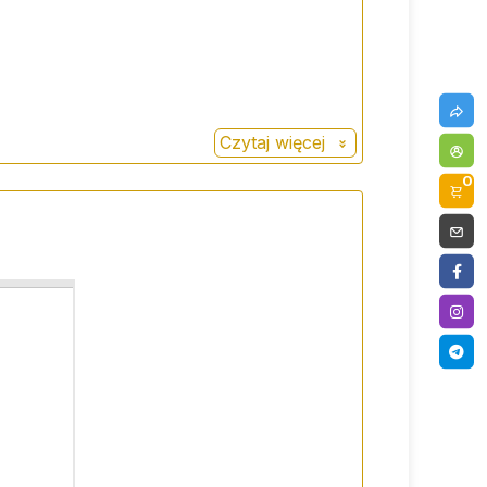
Czytaj więcej
0
wersję z owocami, miodem i orzechami.