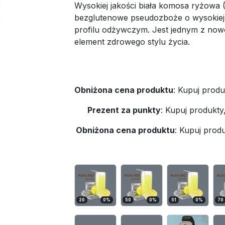
Wysokiej jakości biała komosa ryżowa 
bezglutenowe pseudozboże o wysokiej
profilu odżywczym. Jest jednym z now
element zdrowego stylu życia.
Obniżona cena produktu
:
Kupuj produ
Prezent za punkty
:
Kupuj produkty
Obniżona cena produktu
:
Kupuj produ
20
0
%
50
0
%
51
0
%
70