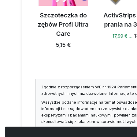
czka do
ActivStrips Paski do
Mies
fi Ultra
prania na 32 prania
suszonyc
re
bez glut
18,94 €
17,99 € …
sodu i s
 €
5,8
Zgodnie z rozporządzeniem WE nr 1924 Parlamentu
zdrowotnych innych niż dozwolone. Informacje te
Wszystkie podane informacje na temat oświadczeń
informacji i nie są dowodem na rzeczywiste działa
ekspertyzami i badaniami naukowymi, powinien za
skonsultować się z lekarzem w sprawie możliwych