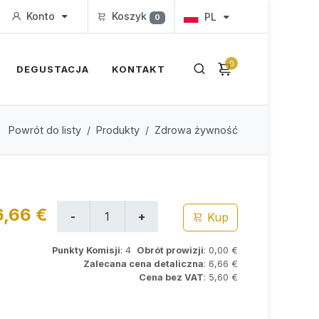
Konto
Koszyk
PL
0
0
DEGUSTACJA
KONTAKT
Powrót do listy
Produkty
Zdrowa żywność
6,66 €
Kup
Punkty Komisji
: 4
Obrót prowizji
: 0,00 €
Zalecana cena detaliczna
: 6,66 €
Cena bez VAT
: 5,60 €