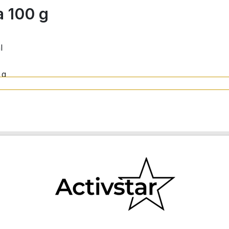
 100 g
l
 g
 1 szklankę komosy) przez około 14 do 18 minut.
ko dodatek do mięsa lub warzyw, lub przygotować słodką 