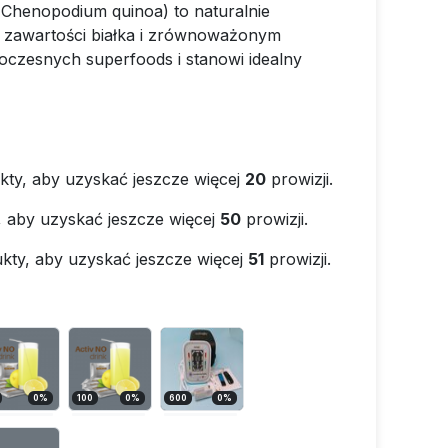
(Chenopodium quinoa) to naturalnie
 zawartości białka i zrównoważonym
oczesnych superfoods i stanowi idealny
kty, aby uzyskać jeszcze więcej
20
prowizji.
, aby uzyskać jeszcze więcej
50
prowizji.
kty, aby uzyskać jeszcze więcej
51
prowizji.
0
%
100
0
%
600
0
%