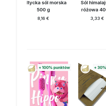
ól morska
Sól himalajska
SÓL EPSOM
 g
różowa 400 g
50
 €
3,33 €
5,5
%
punktów
+
30%
punktów