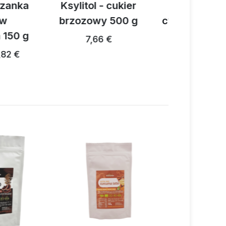
 - cukier
Organiczny
Organicz
wy 500 g
cynamon cejloński w
proszku 250 g
66 €
6
16,66 €