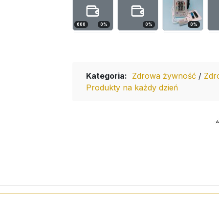
600
0
%
0
%
0
%
Kategoria:
Zdrowa żywność
/
Zdr
Produkty na każdy dzień