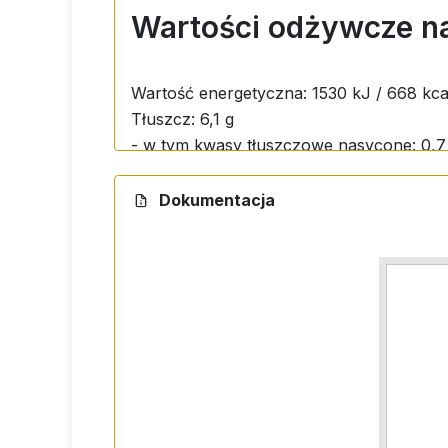
Wartości odżywcze na
Wartość energetyczna: 1530 kJ / 668 kca
Tłuszcz: 6,1 g
- w tym kwasy tłuszczowe nasycone: 0,7
Węglowodany: 64,2 g
- w tym cukry: 0 g
Dokumentacja
Białko: 14,1 g
Sól: < 0,1 g
Błonnik: 7,0 g
Przygotowanie
Gotuj komosę jak ryż (2 szklanki wody na
Można doprawić ją przyprawami, użyć ja