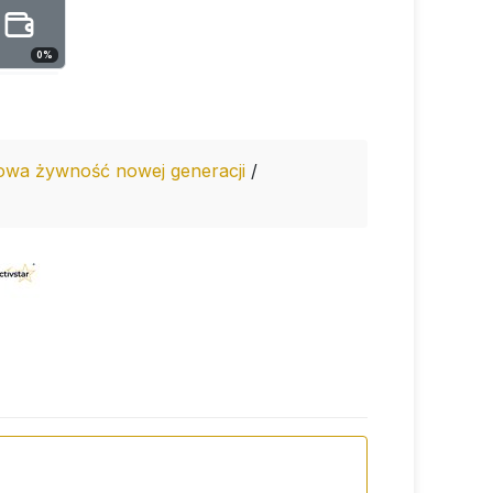
0
%
owa żywność nowej generacji
/