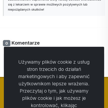
się z lekarzem w sprawie możliwych pozytywnych lub
niepożądanych skutków!
Komentarze
0
Nie ma jeszcze komentarzy. Bądź pierwszy ze swoim
Używamy plików cookie z usług
komentarzem.
stron trzecich do działań
marketingowych i aby zapewnić
użytkownikom lepsze wrażenia.
Przeczytaj o tym, jak używamy
plików cookie i jak możesz je
© Copyright 2014 - 2026
Activstar
kontrolować, klikając