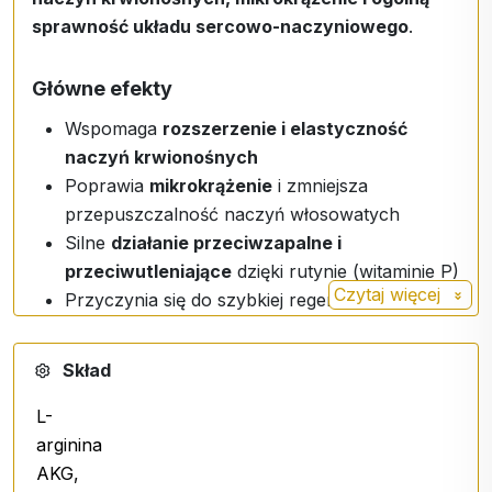
sprawność układu sercowo-naczyniowego
.
Główne efekty
Wspomaga
rozszerzenie i elastyczność
naczyń krwionośnych
Poprawia
mikrokrążenie
i zmniejsza
przepuszczalność naczyń włosowatych
Silne
działanie przeciwzapalne i
przeciwutleniające
dzięki rutynie (witaminie P)
Czytaj więcej
Przyczynia się do szybkiej regeneracji i
lepszego odżywienia tkanek
Natychmiastowe wchłanianie dzięki formie
Skład
podjęzykowej
Wspomaga ogólną witalność i zapobiega
L-
problemom sercowo-naczyniowym
arginina
AKG,