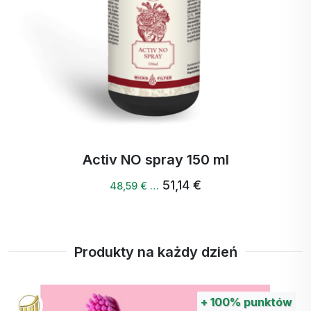
przyczyniając się do jej świeżego,
Trenczyn
owocowego smaku.
Activ NO spray 150 ml
51,14 €
48,59 € …
Produkty na każdy dzień
+
100%
punktów